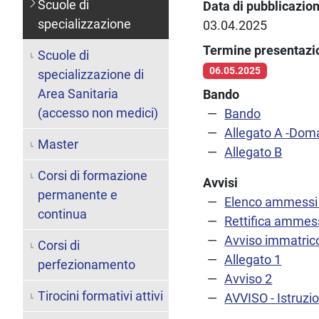
Scuole di
Data di pubblicazio
specializzazione
03.04.2025
Termine presentaz
Scuole di
06.05.2025
specializzazione di
Area Sanitaria
Bando
(accesso non medici)
Bando
Allegato A -Dom
Master
Allegato B
Corsi di formazione
Avvisi
permanente e
Elenco ammessi a
continua
Rettifica ammess
Avviso immatric
Corsi di
Allegato 1
perfezionamento
Avviso 2
Tirocini formativi attivi
AVVISO - Istruzi