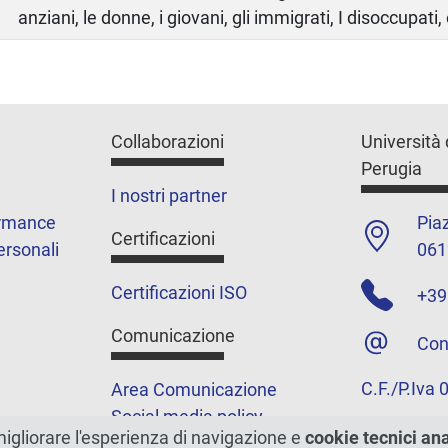
anziani, le donne, i giovani, gli immigrati, I disoccupati, 
Collaborazioni
Università 
Perugia
I nostri partner
ormance
Piaz
Certificazioni
ersonali
061
Certificazioni ISO
+39
Comunicazione
Con
C.F./P.Iva
Area Comunicazione
Social media policy
migliorare l'esperienza di navigazione e
cookie tecnici an
Podcast