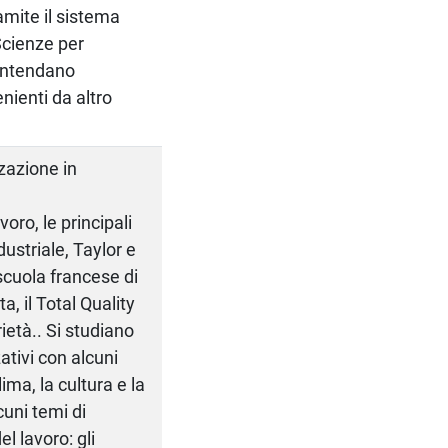
amite il sistema
 Scienze per
 intendano
ienti da altro
zzazione in
voro, le principali
dustriale, Taylor e
 scuola francese di
a, il Total Quality
ietà.. Si studiano
ativi con alcuni
clima, la cultura e la
cuni temi di
l lavoro: gli