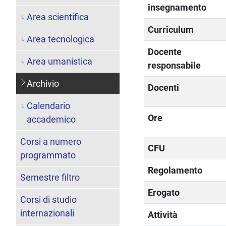
insegnamento
Area scientifica
Curriculum
Area tecnologica
Docente
Area umanistica
responsabile
Archivio
Docenti
Calendario
Ore
accademico
Corsi a numero
CFU
programmato
Regolamento
Semestre filtro
Erogato
Corsi di studio
internazionali
Attività