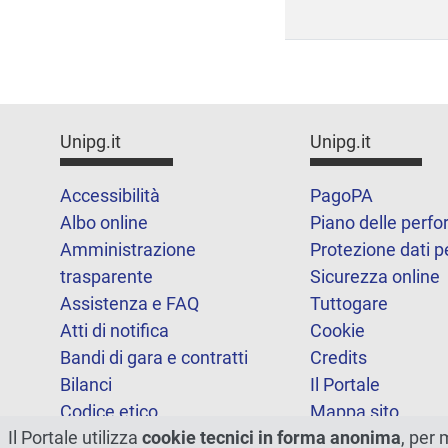
Unipg.it
Unipg.it
Accessibilità
PagoPA
Albo online
Piano delle perf
Amministrazione
Protezione dati p
trasparente
Sicurezza online
Assistenza e FAQ
Tuttogare
Atti di notifica
Cookie
Bandi di gara e contratti
Credits
Bilanci
Il Portale
Codice etico
Mappa sito
Il Portale utilizza
cookie tecnici in forma anonima
, per 
FOIA
Statistiche