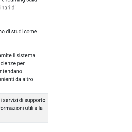
nari di
no di studi come
amite il sistema
 Scienze per
 intendano
ienti da altro
 servizi di supporto
ormazioni utili alla