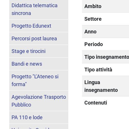
Didattica telematica
Ambito
sincrona
Settore
Progetto Edunext
Anno
Percorsi post laurea
Periodo
Stage e tirocini
Tipo insegnament
Bandi e news
Tipo attività
Progetto "L'Ateneo si
Lingua
forma"
insegnamento
Agevolazione Trasporto
Contenuti
Pubblico
PA 110 e lode