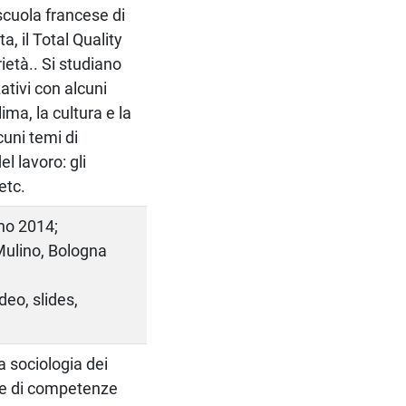
 scuola francese di
a, il Total Quality
ietà.. Si studiano
ativi con alcuni
clima, la cultura e la
cuni temi di
l lavoro: gli
etc.
no 2014;
 Mulino, Bologna
deo, slides,
a sociologia dei
one di competenze