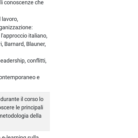
pali conoscenze che
 lavoro,
organizzazione:
l'approccio italiano,
i, Barnard, Blauner,
adership, conflitti,
 contemporaneo e
durante il corso lo
cere le principali
i metodologia della
e-learning sulla