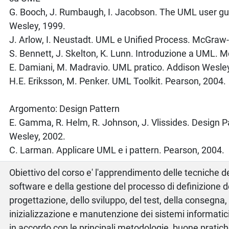
G. Booch, J. Rumbaugh, I. Jacobson. The UML user gu
Wesley, 1999.
J. Arlow, I. Neustadt. UML e Unified Process. McGraw-H
S. Bennett, J. Skelton, K. Lunn. Introduzione a UML. M
E. Damiani, M. Madravio. UML pratico. Addison Wesley
H.E. Eriksson, M. Penker. UML Toolkit. Pearson, 2004.
Argomento: Design Pattern
E. Gamma, R. Helm, R. Johnson, J. Vlissides. Design P
Wesley, 2002.
C. Larman. Applicare UML e i pattern. Pearson, 2004.
Obiettivo del corso e' l'apprendimento delle tecniche d
software e della gestione del processo di definizione dei
progettazione, dello sviluppo, del test, della consegna,
inizializzazione e manutenzione dei sistemi informatic
in accordo con le principali metodologie, buone pratic