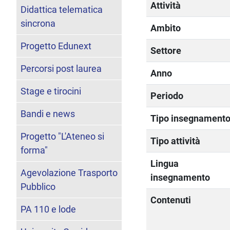
Attività
Didattica telematica
sincrona
Ambito
Progetto Edunext
Settore
Percorsi post laurea
Anno
Stage e tirocini
Periodo
Bandi e news
Tipo insegnament
Progetto "L'Ateneo si
Tipo attività
forma"
Lingua
Agevolazione Trasporto
insegnamento
Pubblico
Contenuti
PA 110 e lode