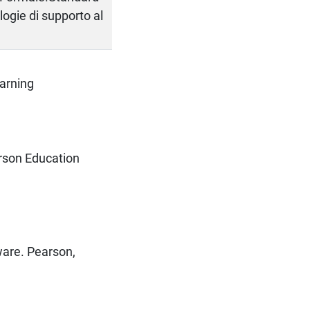
ogie di supporto al
earning
rson Education
tware. Pearson,