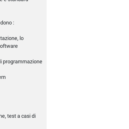
dono :
ttazione, lo
software
e di programmazione
ern
ne, test a casi di