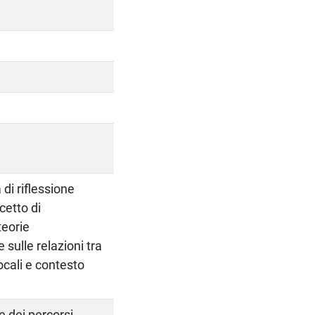
 di riflessione
ncetto di
teorie
 sulle relazioni tra
ocali e contesto
e dei percorsi