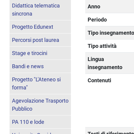
Didattica telematica
Anno
sincrona
Periodo
Progetto Edunext
Tipo insegnament
Percorsi post laurea
Tipo attività
Stage e tirocini
Lingua
Bandi e news
insegnamento
Progetto "L'Ateneo si
Contenuti
forma"
Agevolazione Trasporto
Pubblico
PA 110 e lode
Testi di riferiment