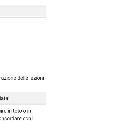
razione delle lezioni
iata.
re in toto o in
concordare con il