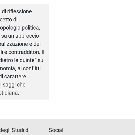
 di riflessione
ncetto di
opologia politica,
rà su un approccio
balizzazione e dei
i e contradditori. Il
ietro le quinte” su
omia, ai conflitti
di carattere
ni saggi che
otidiana.
degli Studi di
Social