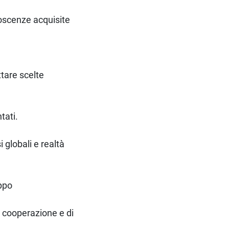
noscenze acquisite
ttare scelte
ntati.
 globali e realtà
uppo
i cooperazione e di