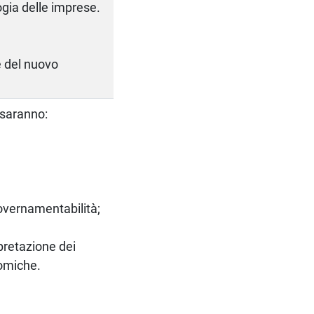
ogia delle imprese.
e del nuovo
 saranno:
overnamentabilità;
pretazione dei
nomiche.