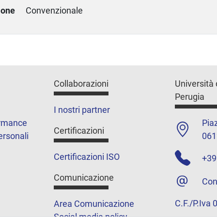
ione
Convenzionale
Collaborazioni
Università 
Perugia
I nostri partner
ormance
Piaz
Certificazioni
ersonali
061
Certificazioni ISO
+39
Comunicazione
Con
C.F./P.Iva
Area Comunicazione
Social media policy