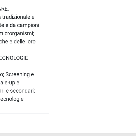
ARE.
a tradizionale e
te e da campioni
 microrganismi;
che e delle loro
OTECNOLOGIE
co; Screening e
cale-up e
ari e secondari;
otecnologie