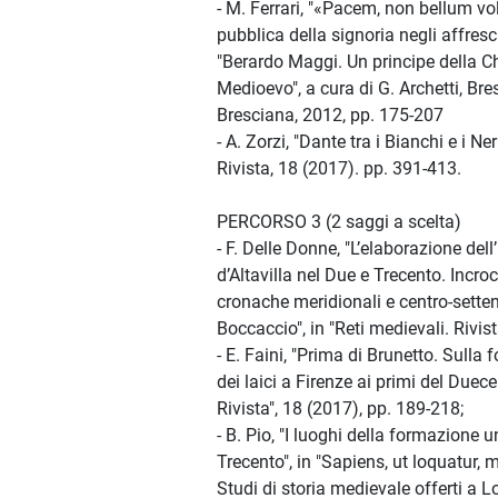
- M. Ferrari, "«Pacem, non bellum vol
pubblica della signoria negli affresch
"Berardo Maggi. Un principe della C
Medioevo", a cura di G. Archetti, Bre
Bresciana, 2012, pp. 175-207
- A. Zorzi, "Dante tra i Bianchi e i Ner
Rivista, 18 (2017). pp. 391-413.
PERCORSO 3 (2 saggi a scelta)
- F. Delle Donne, "L’elaborazione de
d’Altavilla nel Due e Trecento. Incroci
cronache meridionali e centro-settent
Boccaccio", in "Reti medievali. Rivist
- E. Faini, "Prima di Brunetto. Sulla 
dei laici a Firenze ai primi del Duece
Rivista", 18 (2017), pp. 189-218;
- B. Pio, "I luoghi della formazione 
Trecento", in "Sapiens, ut loquatur, 
Studi di storia medievale offerti a L