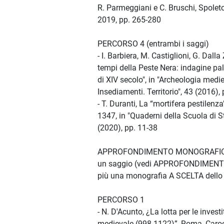
R. Parmeggiani e C. Bruschi, Spole
2019, pp. 265-280
PERCORSO 4 (entrambi i saggi)
- I. Barbiera, M. Castiglioni, G. Dall
tempi della Peste Nera: indagine pal
di XIV secolo", in "Archeologia medie
Insediamenti. Territorio", 43 (2016), 
- T. Duranti, La “mortifera pestilenz
1347, in "Quaderni della Scuola di St
(2020), pp. 11-38
APPROFONDIMENTO MONOGRAFICO
un saggio (vedi APPROFONDIMEN
più una monografia A SCELTA dello s
PERCORSO 1
- N. D'Acunto, ¿La lotta per le invest
medievale (998-1122)”, Roma, Caroc