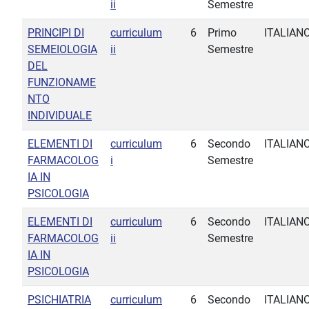
ii
Semestre
PRINCIPI DI
curriculum
6
Primo
ITALIAN
SEMEIOLOGIA
ii
Semestre
DEL
FUNZIONAME
NTO
INDIVIDUALE
ELEMENTI DI
curriculum
6
Secondo
ITALIAN
FARMACOLOG
i
Semestre
IA IN
PSICOLOGIA
ELEMENTI DI
curriculum
6
Secondo
ITALIAN
FARMACOLOG
ii
Semestre
IA IN
PSICOLOGIA
PSICHIATRIA
curriculum
6
Secondo
ITALIAN