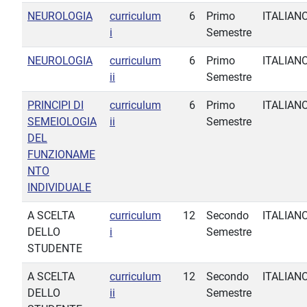
NEUROLOGIA
curriculum
6
Primo
ITALIAN
i
Semestre
NEUROLOGIA
curriculum
6
Primo
ITALIAN
ii
Semestre
PRINCIPI DI
curriculum
6
Primo
ITALIAN
SEMEIOLOGIA
ii
Semestre
DEL
FUNZIONAME
NTO
INDIVIDUALE
A SCELTA
curriculum
12
Secondo
ITALIAN
DELLO
i
Semestre
STUDENTE
A SCELTA
curriculum
12
Secondo
ITALIAN
DELLO
ii
Semestre