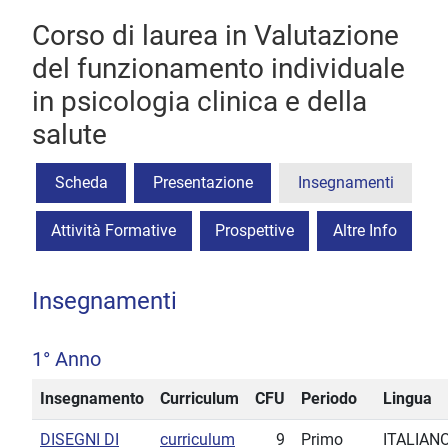
Corso di laurea in Valutazione
del funzionamento individuale
in psicologia clinica e della
salute
Scheda
Presentazione
Insegnamenti
Attività Formative
Prospettive
Altre Info
Insegnamenti
1° Anno
Insegnamento
Curriculum
CFU
Periodo
Lingua
DISEGNI DI
curriculum
9
Primo
ITALIAN