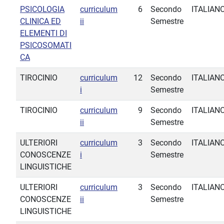
PSICOLOGIA
curriculum
6
Secondo
ITALIAN
CLINICA ED
ii
Semestre
ELEMENTI DI
PSICOSOMATI
CA
TIROCINIO
curriculum
12
Secondo
ITALIAN
i
Semestre
TIROCINIO
curriculum
9
Secondo
ITALIAN
ii
Semestre
ULTERIORI
curriculum
3
Secondo
ITALIAN
CONOSCENZE
i
Semestre
LINGUISTICHE
ULTERIORI
curriculum
3
Secondo
ITALIAN
CONOSCENZE
ii
Semestre
LINGUISTICHE