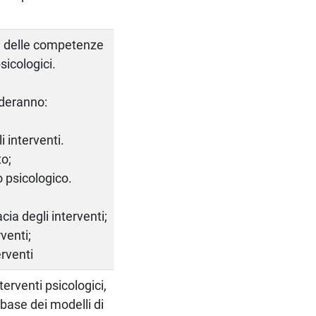
ti delle competenze
sicologici.
rderanno:
i interventi.
to;
o psicologico.
acia degli interventi;
rventi;
erventi
terventi psicologici,
base dei modelli di