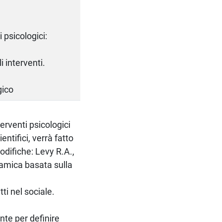
i psicologici:
i interventi.
gico
terventi psicologici
entifici, verrà fatto
odifiche: Levy R.A.,
namica basata sulla
ti nel sociale.
nte per definire