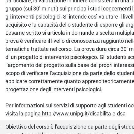
particolare, la valutazione in itinere consisterà in una 
gruppo (sui 30’ minuti) sui principali studi concernenti 
gli interventi psicologici. Si intende così valutare il liv
acquisito e la capacità dello studente di esporre gli arg
L’esame scritto si articola in domande a scelta multipl
prova è verificare il livello di conoscenza raggiunto nel
tematiche trattate nel corso. La prova dura circa 30’ m
di un progetto di intervento psicologico. Gli studenti s
l’argomento del progetto sulla base dei propri interessi
scopo di verificare l’acquisizione da parte dello studen
applicare correttamente quanto appreso teoricamente
progettazione degli interventi psicologici.
Per informazioni sui servizi di supporto agli studenti c
visita la pagina http://www.unipg.it/disabilita-e-dsa
o
Obiettivo del corso è l'acquisizione da parte degli stude