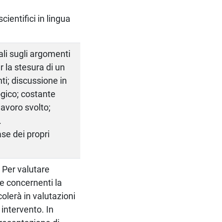
cientifici in lingua
ali sugli argomenti
r la stesura di un
ti; discussione in
ogico; costante
lavoro svolto;
.
ase dei propri
 Per valutare
e concernenti la
colerà in valutazioni
 intervento. In