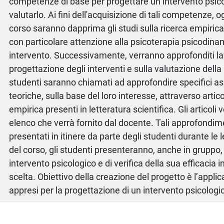
competenze di base per progettare un intervento psico
valutarlo. Ai fini dell'acquisizione di tali competenze, o
corso saranno dapprima gli studi sulla ricerca empirica
con particolare attenzione alla psicoterapia psicodinam
intervento. Successivamente, verranno approfonditi lav
progettazione degli interventi e sulla valutazione della l
studenti saranno chiamati ad approfondire specifici as
teoriche, sulla base del loro interesse, attraverso articol
empirica presenti in letteratura scientifica. Gli articoli
elenco che verrà fornito dal docente. Tali approfondi
presentati in itinere da parte degli studenti durante le 
del corso, gli studenti presenteranno, anche in gruppo,
intervento psicologico e di verifica della sua efficacia 
scelta. Obiettivo della creazione del progetto è l’applic
appresi per la progettazione di un intervento psicologi