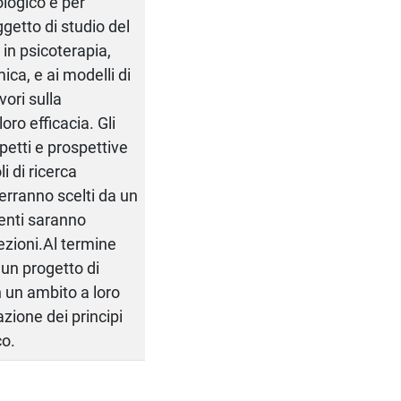
logico e per
ggetto di studio del
 in psicoterapia,
ica, e ai modelli di
ori sulla
oro efficacia. Gli
petti e prospettive
i di ricerca
 verranno scelti da un
menti saranno
lezioni.Al termine
 un progetto di
in un ambito a loro
azione dei principi
co.