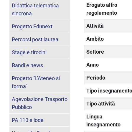
Erogato altro
Didattica telematica
regolamento
sincrona
Attività
Progetto Edunext
Ambito
Percorsi post laurea
Settore
Stage e tirocini
Anno
Bandi e news
Periodo
Progetto "L'Ateneo si
forma"
Tipo insegnament
Agevolazione Trasporto
Tipo attività
Pubblico
Lingua
PA 110 e lode
insegnamento