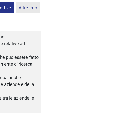
ettive
Altre Info
rno
e relative ad
 che può essere fatto
n ente di ricerca.
ccupa anche
le aziende e della
e tra le aziende le
.