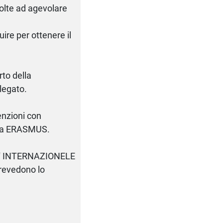
volte ad agevolare
ire per ottenere il
rto della
legato.
enzioni con
mma ERASMUS.
A' INTERNAZIONELE
prevedono lo