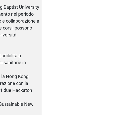
g Baptist University
imento nel periodo
gio e collaborazione a
ire corsi, possono
niversità
onibilità a
i sanitarie in
n la Hong Kong
razione con la
021 due Hackaton
a Sustainable New