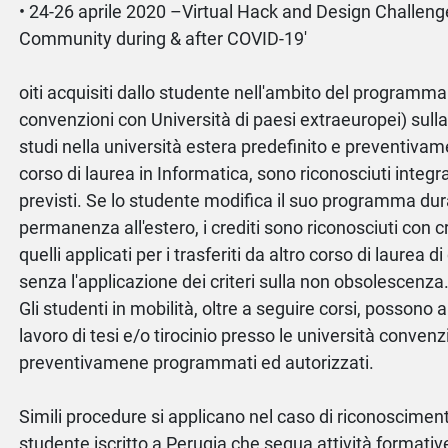
• 24-26 aprile 2020 –Virtual Hack and Design Challen
Community during & after COVID-19'
oiti acquisiti dallo studente nell'ambito del programm
convenzioni con Università di paesi extraeuropei) sulla
studi nella università estera predefinito e preventiva
corso di laurea in Informatica, sono riconosciuti integ
previsti. Se lo studente modifica il suo programma dur
permanenza all'estero, i crediti sono riconosciuti con cr
quelli applicati per i trasferiti da altro corso di laurea d
senza l'applicazione dei criteri sulla non obsolescenza
Gli studenti in mobilità, oltre a seguire corsi, possono 
lavoro di tesi e/o tirocinio presso le università conven
preventivamene programmati ed autorizzati.
Simili procedure si applicano nel caso di riconosciment
studente iscritto a Perugia che segua attività formativ