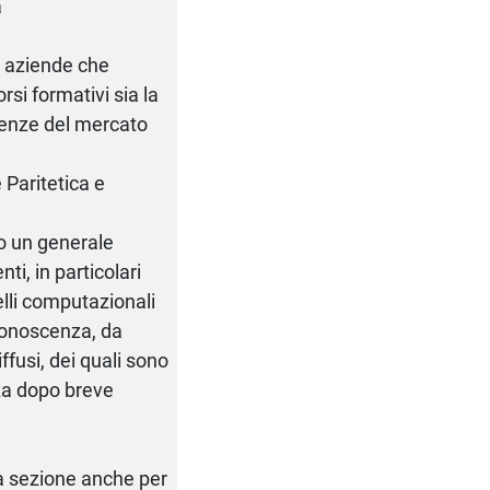
a
e aziende che
orsi formativi sia la
igenze del mercato
 Paritetica e
to un generale
i, in particolari
lli computazionali
conoscenza, da
ffusi, dei quali sono
za dopo breve
ta sezione anche per