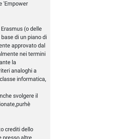
ge 'Empower
a Erasmus (o delle
 base di un piano di
mente approvato dal
ralmente nei termini
ante la
iteri analoghi a
i classe informatica,
.
anche svolgere il
zionate,purhè
o crediti dello
e presso altre