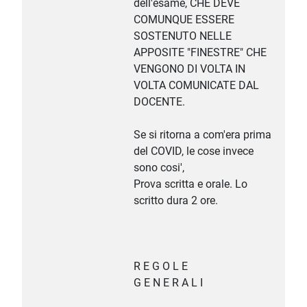
dell'esame, CHE DEVE
COMUNQUE ESSERE
SOSTENUTO NELLE
APPOSITE "FINESTRE" CHE
VENGONO DI VOLTA IN
VOLTA COMUNICATE DAL
DOCENTE.
Se si ritorna a com'era prima
del COVID, le cose invece
sono cosi',
Prova scritta e orale. Lo
scritto dura 2 ore.
R E G O L E
G E N E R A L I