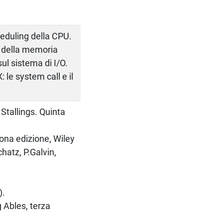
heduling della CPU.
e della memoria
ul sistema di I/O.
le system call e il
Stallings. Quinta
Nona edizione, Wiley
hatz, P.Galvin,
).
 Ables, terza