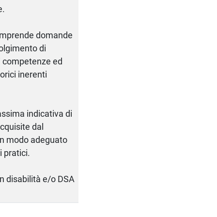
e.
, comprende domande
olgimento di
 di competenze ed
orici inerenti
assima indicativa di
cquisite dal
e in modo adeguato
 pratici.
on disabilità e/o DSA