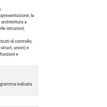
o.
rappresentazione; la
 architettura a
le istruzioni;
utti di controllo;
struct, union) e
funzioni e
programma indicata