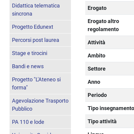
Didattica telematica
Erogato
sincrona
Erogato altro
Progetto Edunext
regolamento
Percorsi post laurea
Attività
Stage e tirocini
Ambito
Bandi e news
Settore
Progetto "L'Ateneo si
Anno
forma"
Periodo
Agevolazione Trasporto
Tipo insegnament
Pubblico
Tipo attività
PA 110 e lode