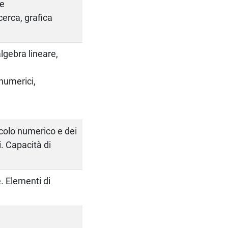
 e
cerca, grafica
lgebra lineare,
 numerici,
colo numerico e dei
i. Capacità di
e. Elementi di