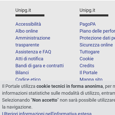
Unipg.it
Unipg.it
Accessibilità
PagoPA
Albo online
Piano delle perf
Amministrazione
Protezione dati p
trasparente
Sicurezza online
Assistenza e FAQ
Tuttogare
Atti di notifica
Cookie
Bandi di gara e contratti
Credits
Bilanci
Il Portale
Codice etico
Mappa sito
Il Portale utilizza
cookie tecnici in forma anonima
, per 
FOIA
Statistiche
informazioni statistiche sulle modalità di utilizzo, entr
Note legali
Dichiarazione di
Selezionando "
Non accetto
" non sarà possibile utilizzar
accessibilità
la navigazione.
Ulteriori informazioni nell'informativa estesa