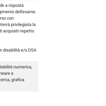
de a risposta
lgimento dell'esame.
orso con
errà privilegiata la
 acquisiti rispetto
on disabilità e/o DSA
stabilità numerica,
ineare e
cerca, grafica