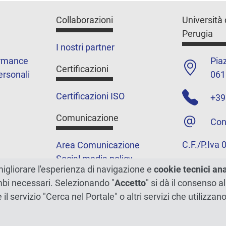
Collaborazioni
Università 
Perugia
I nostri partner
ormance
Piaz
Certificazioni
ersonali
061
Certificazioni ISO
+39
Comunicazione
Con
C.F./P.Iva
Area Comunicazione
Social media policy
migliorare l'esperienza di navigazione e
cookie tecnici an
Podcast
ambi necessari. Selezionando "
Accetto
" si dà il consenso al
Merchandising e shop
e il servizio "Cerca nel Portale" o altri servizi che utilizz
5xmille