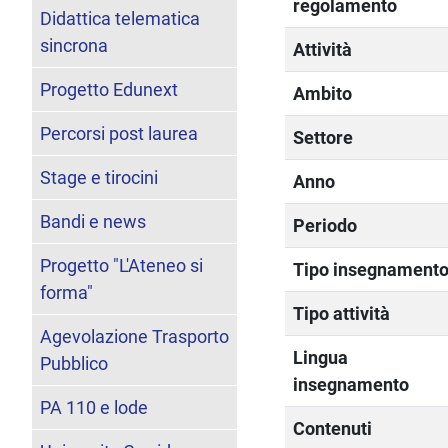
regolamento
Didattica telematica
sincrona
Attività
Progetto Edunext
Ambito
Percorsi post laurea
Settore
Stage e tirocini
Anno
Bandi e news
Periodo
Progetto "L'Ateneo si
Tipo insegnament
forma"
Tipo attività
Agevolazione Trasporto
Lingua
Pubblico
insegnamento
PA 110 e lode
Contenuti