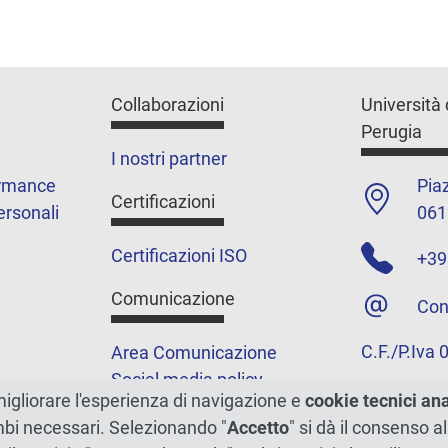
Collaborazioni
Università 
Perugia
I nostri partner
ormance
Piaz
Certificazioni
ersonali
061
Certificazioni ISO
+39
Comunicazione
Con
C.F./P.Iva
Area Comunicazione
Social media policy
migliorare l'esperienza di navigazione e
cookie tecnici an
Podcast
ambi necessari. Selezionando "
Accetto
" si dà il consenso al
Merchandising e shop