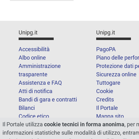
Unipg.it
Unipg.it
Accessibilità
PagoPA
Albo online
Piano delle perf
Amministrazione
Protezione dati p
trasparente
Sicurezza online
Assistenza e FAQ
Tuttogare
Atti di notifica
Cookie
Bandi di gara e contratti
Credits
Bilanci
Il Portale
Codice etico
Mappa sito
Il Portale utilizza
cookie tecnici in forma anonima
, per 
FOIA
Statistiche
informazioni statistiche sulle modalità di utilizzo, entr
Note legali
Dichiarazione di