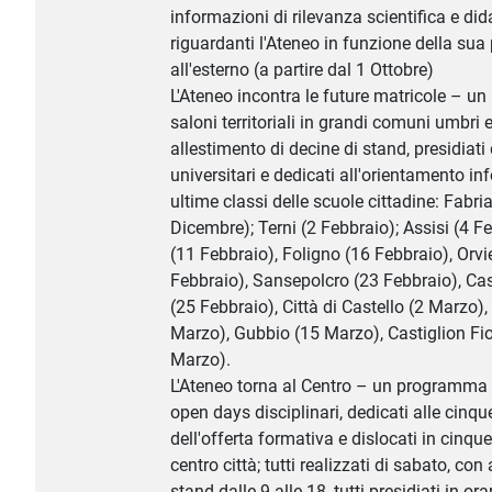
informazioni di rilevanza scientifica e did
riguardanti l'Ateneo in funzione della su
all'esterno (a partire dal 1 Ottobre)
L'Ateneo incontra le future matricole – u
saloni territoriali in grandi comuni umbri e
allestimento di decine di stand, presidiati
universitari e dedicati all'orientamento in
ultime classi delle scuole cittadine: Fabri
Dicembre); Terni (2 Febbraio); Assisi (4 F
(11 Febbraio), Foligno (16 Febbraio), Orvi
Febbraio), Sansepolcro (23 Febbraio), Cas
(25 Febbraio), Città di Castello (2 Marzo),
Marzo), Gubbio (15 Marzo), Castiglion Fio
Marzo).
L'Ateneo torna al Centro – un programma 
open days disciplinari, dedicati alle cinq
dell'offerta formativa e dislocati in cinque
centro città; tutti realizzati di sabato, con
stand dalle 9 alle 18, tutti presidiati in or