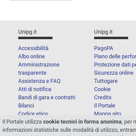
Unipg.it
Unipg.it
Accessibilità
PagoPA
Albo online
Piano delle perf
Amministrazione
Protezione dati p
trasparente
Sicurezza online
Assistenza e FAQ
Tuttogare
Atti di notifica
Cookie
Bandi di gara e contratti
Credits
Bilanci
Il Portale
Codice etico
Mappa sito
Il Portale utilizza
cookie tecnici in forma anonima
, per 
FOIA
Statistiche
informazioni statistiche sulle modalità di utilizzo, entr
Note legali
Dichiarazione di