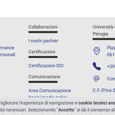
Collaborazioni
Università 
Perugia
I nostri partner
ormance
Piaz
Certificazioni
ersonali
061
Certificazioni ISO
+39
Comunicazione
Con
C.F./P.Iva
Area Comunicazione
Social media policy
migliorare l'esperienza di navigazione e
cookie tecnici an
Podcast
ambi necessari. Selezionando "
Accetto
" si dà il consenso al
Merchandising e shop