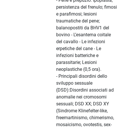
- Pene e prepuzio. Ipoplasia;
persistenza del frenulo; fimosi
e parafimosi; lesioni
traumatiche del pene;
balanopostiti da BHV1 del
bovino - L’esantema coitale
del cavallo - Le infezioni
erpetiche del cane - Le
infezioni batteriche e
parassitarie; Lesioni
neoplastiche (0,5 ora).
- Principali disordini dello
sviluppo sessuale
(DSD):Disordini associati ad
anomalie nei cromosomi
sessuali; DSD XX; DSD XY
(Sindrome Klinefelter-like,
freemartinismo, chimerismo,
mosaicismo, ovotestis, sex-