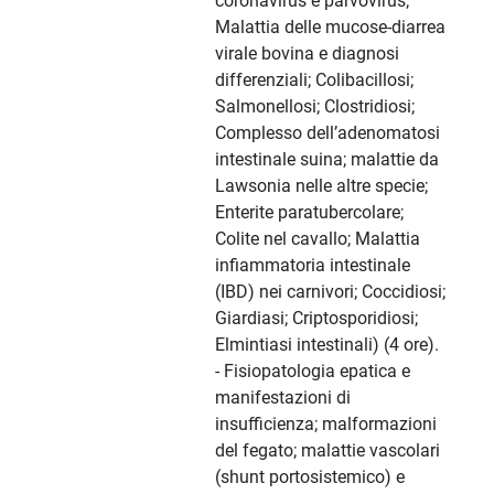
coronavirus e parvovirus;
Malattia delle mucose-diarrea
virale bovina e diagnosi
differenziali; Colibacillosi;
Salmonellosi; Clostridiosi;
Complesso dell’adenomatosi
intestinale suina; malattie da
Lawsonia nelle altre specie;
Enterite paratubercolare;
Colite nel cavallo; Malattia
infiammatoria intestinale
(IBD) nei carnivori; Coccidiosi;
Giardiasi; Criptosporidiosi;
Elmintiasi intestinali) (4 ore).
- Fisiopatologia epatica e
manifestazioni di
insufficienza; malformazioni
del fegato; malattie vascolari
(shunt portosistemico) e