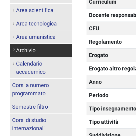
Curriculum
Area scientifica
Docente responsab
Area tecnologica
CFU
Area umanistica
Regolamento
Archivio
Erogato
Calendario
Erogato altro rego
accademico
Anno
Corsi a numero
programmato
Periodo
Semestre filtro
Tipo insegnament
Corsi di studio
Tipo attività
internazionali
Suddivisione