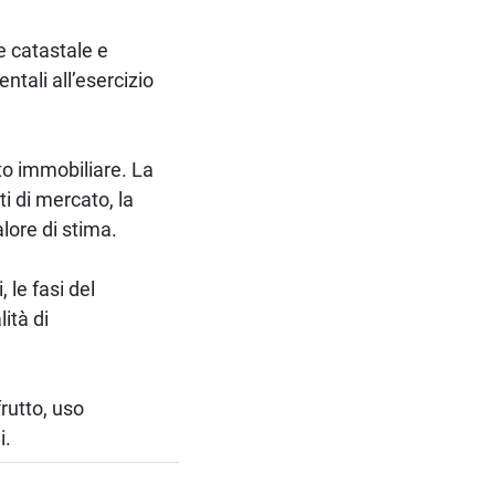
e catastale e
ntali all’esercizio
ato immobiliare. La
i di mercato, la
lore di stima.
 le fasi del
ità di
frutto, uso
i.