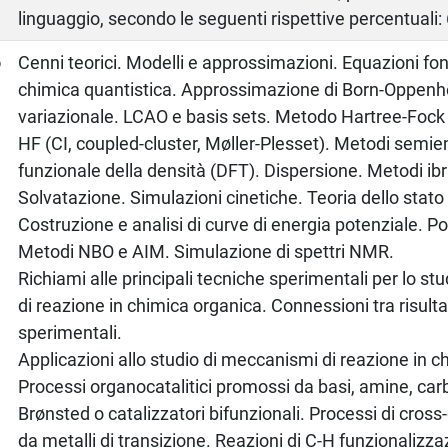
linguaggio, secondo le seguenti rispettive percentuali
o
Cenni teorici. Modelli e approssimazioni. Equazioni fo
chimica quantistica. Approssimazione di Born-Oppenhe
variazionale. LCAO e basis sets. Metodo Hartree-Fock 
HF (CI, coupled-cluster, Møller-Plesset). Metodi semiem
funzionale della densità (DFT). Dispersione. Metodi i
Solvatazione. Simulazioni cinetiche. Teoria dello stato 
Costruzione e analisi di curve di energia potenziale. P
Metodi NBO e AIM. Simulazione di spettri NMR.
Richiami alle principali tecniche sperimentali per lo s
di reazione in chimica organica. Connessioni tra risultat
sperimentali.
Applicazioni allo studio di meccanismi di reazione in c
Processi organocatalitici promossi da basi, amine, carbe
Brønsted o catalizzatori bifunzionali. Processi di cross
da metalli di transizione. Reazioni di C-H funzionalizza