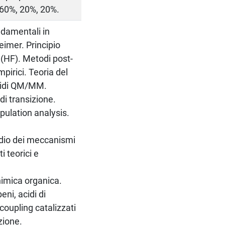
: 60%, 20%, 20%.
ndamentali in
imer. Principio
(HF). Metodi post-
pirici. Teoria del
bridi QM/MM.
di transizione.
opulation analysis.
tudio dei meccanismi
i teorici e
himica organica.
ni, acidi di
-coupling catalizzati
zione.