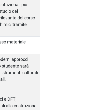
putazionali più
studio dei
rilevante del corso
chimici tramite
esso materiale
moderni approcci
o studente sarà
li strumenti culturali
ali.
ci e DFT;
ali alla costruzione