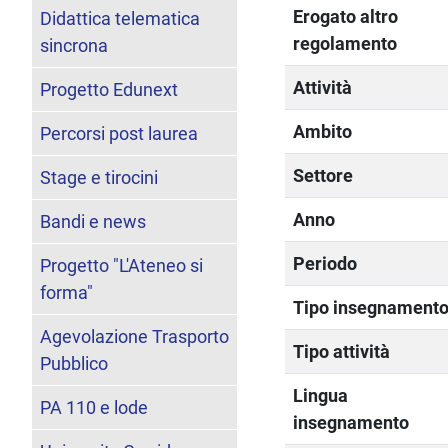
Erogato altro
Didattica telematica
regolamento
sincrona
Attività
Progetto Edunext
Ambito
Percorsi post laurea
Settore
Stage e tirocini
Anno
Bandi e news
Periodo
Progetto "L'Ateneo si
forma"
Tipo insegnament
Agevolazione Trasporto
Tipo attività
Pubblico
Lingua
PA 110 e lode
insegnamento