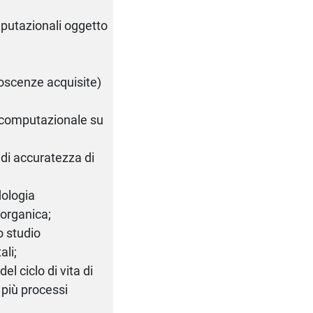
omputazionali oggetto
onoscenze acquisite)
io computazionale su
e di accuratezza di
dologia
 organica;
no studio
ali;
el ciclo di vita di
 più processi