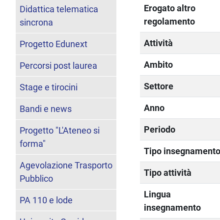
Erogato altro
Didattica telematica
regolamento
sincrona
Attività
Progetto Edunext
Ambito
Percorsi post laurea
Settore
Stage e tirocini
Anno
Bandi e news
Periodo
Progetto "L'Ateneo si
forma"
Tipo insegnament
Agevolazione Trasporto
Tipo attività
Pubblico
Lingua
PA 110 e lode
insegnamento