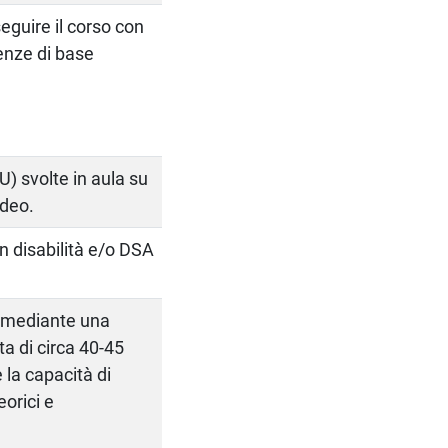
eguire il corso con
enze di base
FU) svolte in aula su
ideo.
on disabilità e/o DSA
a mediante una
ta di circa 40-45
e la capacità di
orici e