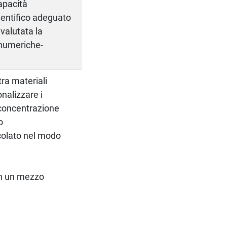
capacità
ientifico adeguato
 valutata la
i numeriche-
tra materiali
nalizzare i
 concentrazione
o
colato nel modo
 in un mezzo