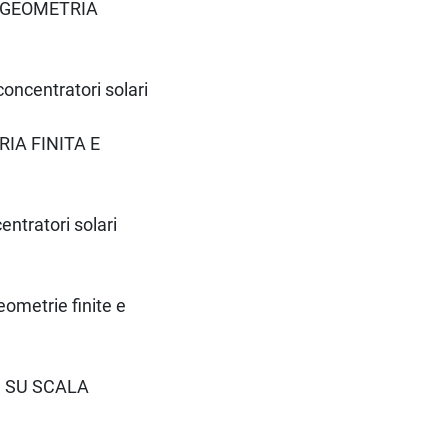
N GEOMETRIA
concentratori solari
IA FINITA E
entratori solari
eometrie finite e
I SU SCALA