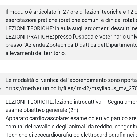
Il modulo è articolato in 27 ore di lezioni teoriche e 12
esercitazioni pratiche (pratiche comuni e clinical rotati
LEZIONI TEORICHE: in aula sugli argomenti descritti 
LEZIONI PRATICHE: presso l'Ospedale Veterinario Unive
presso l'Azienda Zootecnica Didattica del Dipartiment
allevamenti del territorio.
a
Le modalità di verifica dell'apprendimento sono riporta
o
https://medvet.unipg.it/files/lm-42/msyllabus_mv_2
o
LEZIONI TEORICHE: lezione introduttiva – Segnalame
esame obiettivo generale (2h)
Apparato cardiovascolare: esame obiettivo particolare
comuni del cavallo e degli animali da reddito, congenit
Tecniche di ecocardiografia ed elettrocardiografia nei 