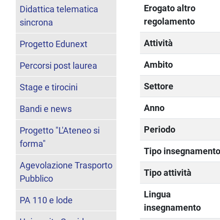
Erogato altro
Didattica telematica
regolamento
sincrona
Attività
Progetto Edunext
Ambito
Percorsi post laurea
Settore
Stage e tirocini
Anno
Bandi e news
Periodo
Progetto "L'Ateneo si
forma"
Tipo insegnament
Agevolazione Trasporto
Tipo attività
Pubblico
Lingua
PA 110 e lode
insegnamento