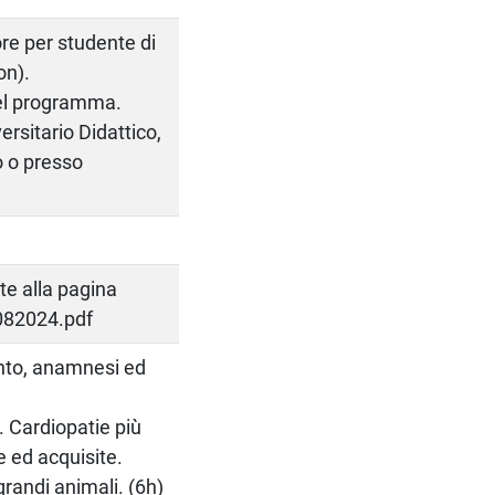
 ore per studente di
on).
nel programma.
rsitario Didattico,
o o presso
te alla pagina
7082024.pdf
nto, anamnesi ed
. Cardiopatie più
e ed acquisite.
grandi animali. (6h)