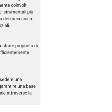
mente coinvolti,
ci strumentali più
nza dei meccanismi
ziali.
ostrare proprietà di
ufficientemente
ossedere una
garantire una base
ale attraverso la