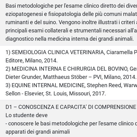
Basi metodologiche per l'esame clinico diretto dei diver
eziopatogenesi e fisiopatologia delle più comuni malatt
ruminanti e del suino. Vengono inoltre illustrati i criteri 
principali esami collaterali e strumentali necessari al
diagnostico nella medicina interna dei grandi animali.
o
1) SEMEIOLOGIA CLINICA VETERINARIA, Ciaramella Pa
Editore, Milano, 2014.
2) MEDICINA INTERNA E CHIRURGIA DEL BOVINO, Gerri
Dieter Grunder, Matthaeus Stöber – PVI, Milano, 2014.
3) EQUINE INTERNAL MEDICINE, Stephen Reed, Warwi
Sellon - Elsevier, St. Louis, Missouri, 2017.
D1 – CONOSCENZA E CAPACITA’ DI COMPRENSIONE
Lo studente deve
- conoscere le basi metodologiche per l'esame clinico di
apparati dei grandi animali