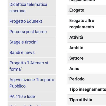
Didattica telematica
Erogato
sincrona
Erogato altro
Progetto Edunext
regolamento
Percorsi post laurea
Attività
Stage e tirocini
Ambito
Bandi e news
Settore
Progetto "L'Ateneo si
Anno
forma"
Periodo
Agevolazione Trasporto
Pubblico
Tipo insegnament
PA 110 e lode
Tipo attività