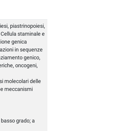
esi, piastrinopoiesi,
. Cellula staminale e
zione genica
azioni in sequenze
enziamento genico,
eriche, oncogeni,
i molecolari delle
i e meccanismi
a basso grado; a