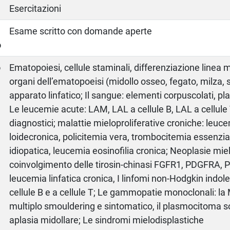
Esercitazioni
a
Esame scritto con domande aperte
o
o
Ematopoiesi, cellule staminali, differenziazione linea mi
organi dell’ematopoeisi (midollo osseo, fegato, milza, s
apparato linfatico; Il sangue: elementi corpuscolati, p
Le leucemie acute: LAM, LAL a cellule B, LAL a cellule 
diagnostici; malattie mieloproliferative croniche: leu
loidecronica, policitemia vera, trombocitemia essenzial
idiopatica, leucemia eosinofilia cronica; Neoplasie mielo
coinvolgimento delle tirosin-chinasi FGFR1, PDGFRA,
leucemia linfatica cronica, I linfomi non-Hodgkin indole
cellule B e a cellule T; Le gammopatie monoclonali: l
multiplo smouldering e sintomatico, il plasmocitoma sol
aplasia midollare; Le sindromi mielodisplastiche