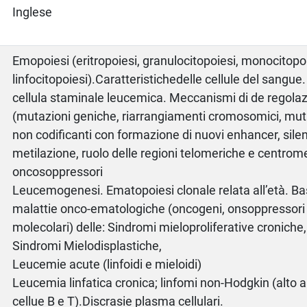
Inglese
Emopoiesi (eritropoiesi, granulocitopoiesi, monocitopoi
linfocitopoiesi).Caratteristichedelle cellule del sangue
cellula staminale leucemica. Meccanismi di de regola
(mutazioni geniche, riarrangiamenti cromosomici, mut
non codificanti con formazione di nuovi enhancer, sil
metilazione, ruolo delle regioni telomeriche e centrom
oncosoppressori
Leucemogenesi. Ematopoiesi clonale relata all’età. Bas
malattie onco-ematologiche (oncogeni, onsoppressor
molecolari) delle: Sindromi mieloproliferative croniche,
Sindromi Mielodisplastiche,
Leucemie acute (linfoidi e mieloidi)
Leucemia linfatica cronica; linfomi non-Hodgkin (alto 
cellue B e T).Discrasie plasma cellulari.