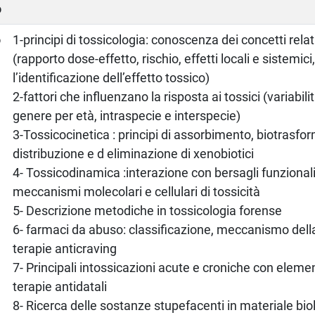
o
o
1-principi di tossicologia: conoscenza dei concetti relati
(rapporto dose-effetto, rischio, effetti locali e sistemic
l’identificazione dell’effetto tossico)
2-fattori che influenzano la risposta ai tossici (variabili
genere per età, intraspecie e interspecie)
3-Tossicocinetica : principi di assorbimento, biotrasfo
distribuzione e d eliminazione di xenobiotici
4- Tossicodinamica :interazione con bersagli funzionali.
meccanismi molecolari e cellulari di tossicità
5- Descrizione metodiche in tossicologia forense
6- farmaci da abuso: classificazione, meccanismo della
terapie anticraving
7- Principali intossicazioni acute e croniche con elemen
terapie antidatali
8- Ricerca delle sostanze stupefacenti in materiale bio