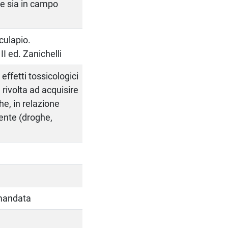
e sia in campo
culapio.
I ed. Zanichelli
 effetti tossicologici
 rivolta ad acquisire
he, in relazione
gente (droghe,
omandata