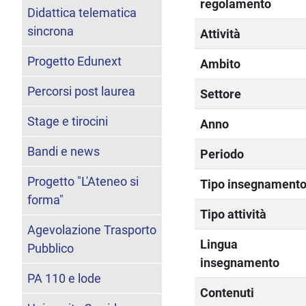
regolamento
Didattica telematica
sincrona
Attività
Progetto Edunext
Ambito
Percorsi post laurea
Settore
Stage e tirocini
Anno
Bandi e news
Periodo
Progetto "L'Ateneo si
Tipo insegnament
forma"
Tipo attività
Agevolazione Trasporto
Lingua
Pubblico
insegnamento
PA 110 e lode
Contenuti