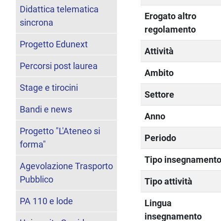
Didattica telematica
Erogato altro
sincrona
regolamento
Progetto Edunext
Attività
Percorsi post laurea
Ambito
Stage e tirocini
Settore
Bandi e news
Anno
Progetto "L'Ateneo si
Periodo
forma"
Tipo insegnament
Agevolazione Trasporto
Pubblico
Tipo attività
PA 110 e lode
Lingua
insegnamento