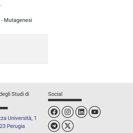
.
a. - Mutagenesi
degli Studi di
Social
za Università, 1
23 Perugia