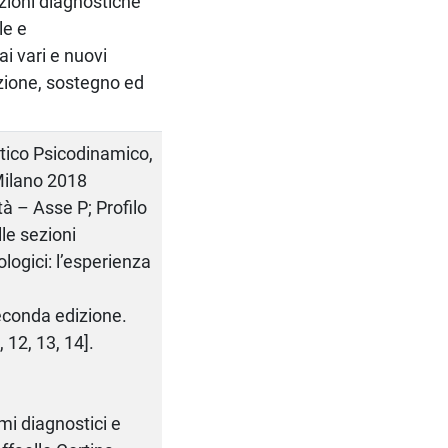
azioni diagnostiche
le e
ai vari e nuovi
azione, sostegno ed
stico Psicodinamico,
Milano 2018
tà – Asse P; Profilo
le sezioni
ologici: l’esperienza
seconda edizione.
, 12, 13, 14].
mi diagnostici e