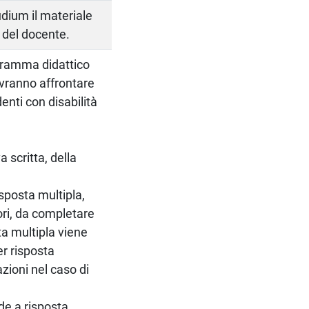
udium il materiale
 del docente.
ogramma didattico
dovranno affrontare
enti con disabilità
 scritta, della
isposta multipla,
ori, da completare
ta multipla viene
er risposta
ioni nel caso di
de a risposta