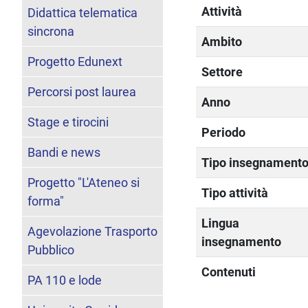
Attività
Didattica telematica
sincrona
Ambito
Progetto Edunext
Settore
Percorsi post laurea
Anno
Stage e tirocini
Periodo
Bandi e news
Tipo insegnament
Progetto "L'Ateneo si
Tipo attività
forma"
Lingua
Agevolazione Trasporto
insegnamento
Pubblico
Contenuti
PA 110 e lode