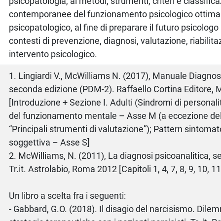
psicopatologia, ai metodi, strumenti, criteri e classific
contemporanee del funzionamento psicologico ottima
psicopatologico, al fine di preparare il futuro psicologo 
contesti di prevenzione, diagnosi, valutazione, riabilit
intervento psicologico.
o
1. Lingiardi V., McWilliams N. (2017), Manuale Diagno
seconda edizione (PDM-2). Raffaello Cortina Editore, 
[Introduzione + Sezione I. Adulti (Sindromi di personali
del funzionamento mentale – Asse M (a eccezione del
“Principali strumenti di valutazione”); Pattern sintomat
soggettiva – Asse S]
2. McWilliams, N. (2011), La diagnosi psicoanalitica, 
Tr.it. Astrolabio, Roma 2012 [Capitoli 1, 4, 7, 8, 9, 10, 11
Un libro a scelta fra i seguenti:
- Gabbard, G.O. (2018). Il disagio del narcisismo. Dilem