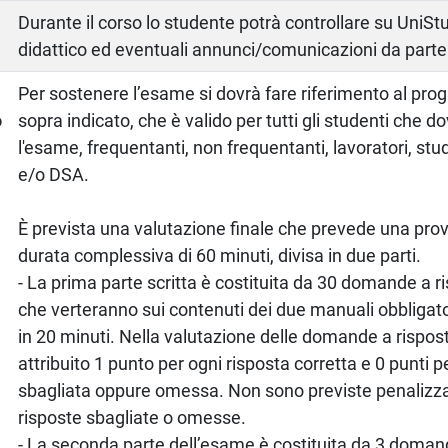
Durante il corso lo studente potrà controllare su UniSt
didattico ed eventuali annunci/comunicazioni da parte
a
Per sostenere l’esame si dovrà fare riferimento al pr
o
sopra indicato, che è valido per tutti gli studenti che 
l'esame, frequentanti, non frequentanti, lavoratori, stud
e/o DSA.
È prevista una valutazione finale che prevede una prova
durata complessiva di 60 minuti, divisa in due parti.
- La prima parte scritta è costituita da 30 domande a r
che verteranno sui contenuti dei due manuali obbligat
in 20 minuti. Nella valutazione delle domande a rispos
attribuito 1 punto per ogni risposta corretta e 0 punti p
sbagliata oppure omessa. Non sono previste penalizzaz
risposte sbagliate o omesse.
- La seconda parte dell’esame è costituita da 3 doman