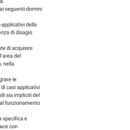
a.
o ai seguenti domini:
applicativi della
enza di disagio
te di acquisire
l’area del
, nella
grare le
di casi applicativi
i sia impliciti del
e al funzionamento
 specifica e
cace con