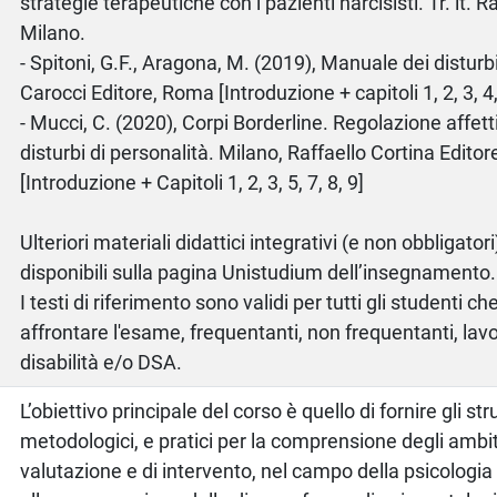
strategie terapeutiche con i pazienti narcisisti. Tr. it. R
Milano.
- Spitoni, G.F., Aragona, M. (2019), Manuale dei disturb
Carocci Editore, Roma [Introduzione + capitoli 1, 2, 3, 4, 
- Mucci, C. (2020), Corpi Borderline. Regolazione affetti
disturbi di personalità. Milano, Raffaello Cortina Editor
[Introduzione + Capitoli 1, 2, 3, 5, 7, 8, 9]
Ulteriori materiali didattici integrativi (e non obbligator
disponibili sulla pagina Unistudium dell’insegnamento.
I testi di riferimento sono validi per tutti gli studenti 
affrontare l'esame, frequentanti, non frequentanti, lavo
disabilità e/o DSA.
L’obiettivo principale del corso è quello di fornire gli st
metodologici, e pratici per la comprensione degli ambiti 
valutazione e di intervento, nel campo della psicologia 