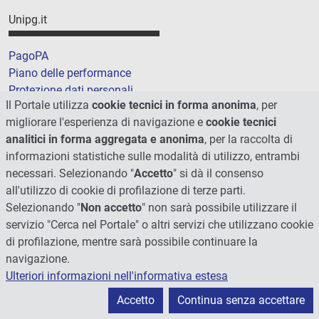
Unipg.it
PagoPA
Piano delle performance
Protezione dati personali
Il Portale utilizza
cookie tecnici in forma anonima
, per
Sicurezza online
migliorare l'esperienza di navigazione e
cookie tecnici
Tuttogare
analitici in forma aggregata e anonima
, per la raccolta di
Cookie
informazioni statistiche sulle modalità di utilizzo, entrambi
Credits
necessari. Selezionando "
Accetto
" si dà il consenso
Il Portale
all'utilizzo di cookie di profilazione di terze parti.
Mappa sito
Selezionando "
Non accetto
" non sarà possibile utilizzare il
Statistiche
servizio "Cerca nel Portale" o altri servizi che utilizzano cookie
Dichiarazione di accessibilità
di profilazione, mentre sarà possibile continuare la
navigazione.
Collaborazioni
Ulteriori informazioni nell'informativa estesa
Accetto
Continua senza accettare
I nostri partner