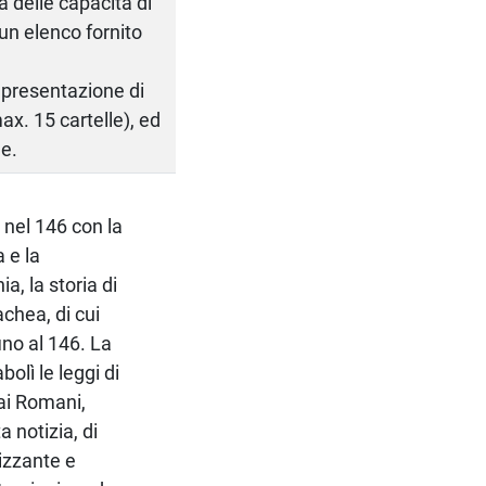
a delle capacità di
un elenco fornito
a presentazione di
max. 15 cartelle), ed
le.
 nel 146 con la
 e la
, la storia di
chea, di cui
ino al 146. La
olì le leggi di
dai Romani,
 notizia, di
izzante e