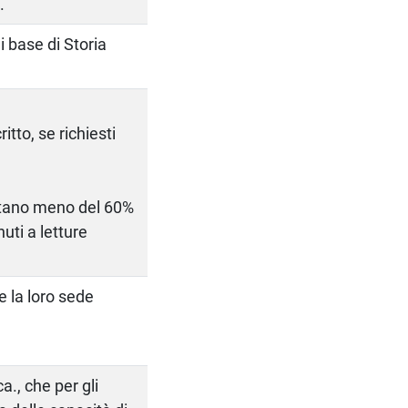
.
 base di Storia
tto, se richiesti
entano meno del 60%
uti a letture
 e la loro sede
a., che per gli