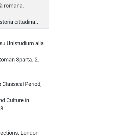
età romana.
storia cittadina..
 su Unistudium alla
 Roman Sparta. 2.
e Classical Period,
nd Culture in
28.
flections. London