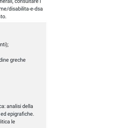
nerali, consultare i
ome/disabilita-e-dsa
nto.
nti);
adine greche
a: analisi della
e ed epigrafiche.
itica le