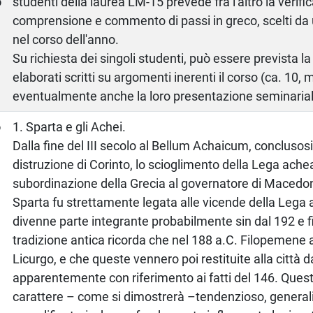
o
studenti della laurea LM-15 prevede fra l'altro la verific
comprensione e commento di passi in greco, scelti da 
nel corso dell'anno.
Su richiesta dei singoli studenti, può essere prevista l
elaborati scritti su argomenti inerenti il corso (ca. 10, 
eventualmente anche la loro presentazione seminaria
o
1. Sparta e gli Achei.
Dalla fine del III secolo al Bellum Achaicum, conclusosi
distruzione di Corinto, lo scioglimento della Lega achea
subordinazione della Grecia al governatore di Macedonia
Sparta fu strettamente legata alle vicende della Lega a
divenne parte integrante probabilmente sin dal 192 e f
tradizione antica ricorda che nel 188 a.C. Filopemene ab
Licurgo, e che queste vennero poi restituite alla città 
apparentemente con riferimento ai fatti del 146. Questa
carattere – come si dimostrerà –tendenzioso, general