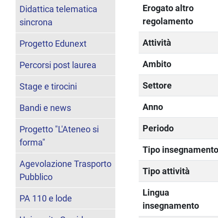
Erogato altro
Didattica telematica
regolamento
sincrona
Attività
Progetto Edunext
Ambito
Percorsi post laurea
Settore
Stage e tirocini
Anno
Bandi e news
Periodo
Progetto "L'Ateneo si
forma"
Tipo insegnament
Agevolazione Trasporto
Tipo attività
Pubblico
Lingua
PA 110 e lode
insegnamento