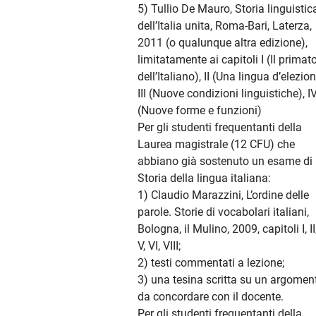
5) Tullio De Mauro, Storia linguistic
dell’Italia unita, Roma-Bari, Laterza,
2011 (o qualunque altra edizione),
limitatamente ai capitoli I (Il primat
dell’Italiano), II (Una lingua d’elezion
III (Nuove condizioni linguistiche), I
(Nuove forme e funzioni)
Per gli studenti frequentanti della
Laurea magistrale (12 CFU) che
abbiano già sostenuto un esame di
Storia della lingua italiana:
1) Claudio Marazzini, L’ordine delle
parole. Storie di vocabolari italiani,
Bologna, il Mulino, 2009, capitoli I, II, 
V, VI, VIII;
2) testi commentati a lezione;
3) una tesina scritta su un argomen
da concordare con il docente.
Per gli studenti frequentanti della