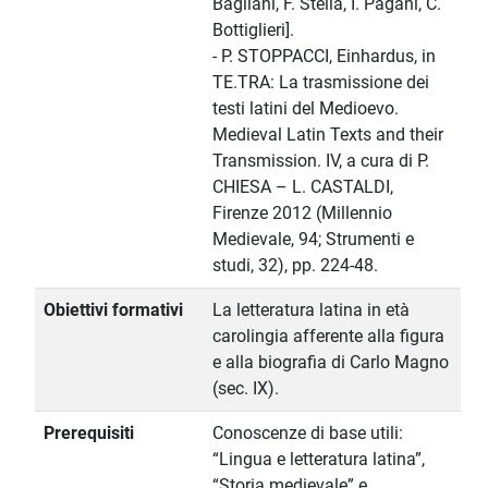
Bagliani, F. Stella, I. Pagani, C.
Bottiglieri].
- P. STOPPACCI, Einhardus, in
TE.TRA: La trasmissione dei
testi latini del Medioevo.
Medieval Latin Texts and their
Transmission. IV, a cura di P.
CHIESA – L. CASTALDI,
Firenze 2012 (Millennio
Medievale, 94; Strumenti e
studi, 32), pp. 224-48.
Obiettivi formativi
La letteratura latina in età
carolingia afferente alla figura
e alla biografia di Carlo Magno
(sec. IX).
Prerequisiti
Conoscenze di base utili:
“Lingua e letteratura latina”,
“Storia medievale” e