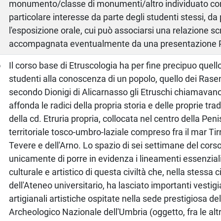
monumento/classe di monumenti/altro individuato co
particolare interesse da parte degli studenti stessi, da
l'esposizione orale, cui può associarsi una relazione scr
accompagnata eventualmente da una presentazione P
o
Il corso base di Etruscologia ha per fine precipuo quello
studenti alla conoscenza di un popolo, quello dei Ras
secondo Dionigi di Alicarnasso gli Etruschi chiamavano
affonda le radici della propria storia e delle proprie trad
della cd. Etruria propria, collocata nel centro della Pen
territoriale tosco-umbro-laziale compreso fra il mar Tirr
Tevere e dell'Arno. Lo spazio di sei settimane del cor
unicamente di porre in evidenza i lineamenti essenziali
culturale e artistico di questa civiltà che, nella stessa 
dell'Ateneo universitario, ha lasciato importanti vesti
artigianali artistiche ospitate nella sede prestigiosa d
Archeologico Nazionale dell'Umbria (oggetto, fra le altre