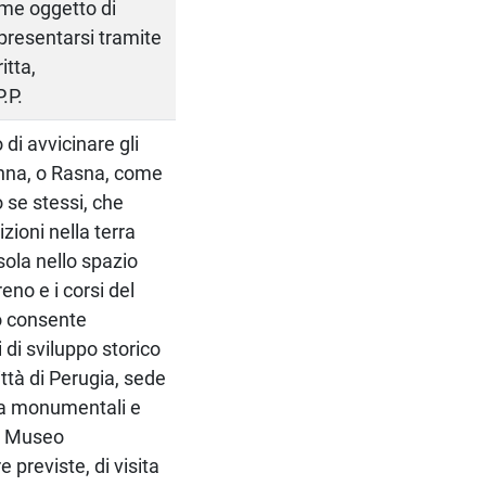
me oggetto di
 presentarsi tramite
itta,
.P.
 di avvicinare gli
enna, o Rasna, come
 se stessi, che
izioni nella terra
isola nello spazio
eno e i corsi del
so consente
 di sviluppo storico
città di Perugia, sede
gia monumentali e
el Museo
 previste, di visita