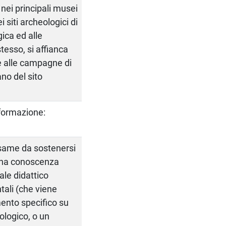
 nei principali musei
i siti archeologici di
ica ed alle
tesso, si affianca
te alle campagne di
no del sito
nformazione:
esame da sostenersi
d una conoscenza
ale didattico
ntali (che viene
ento specifico su
ologico, o un