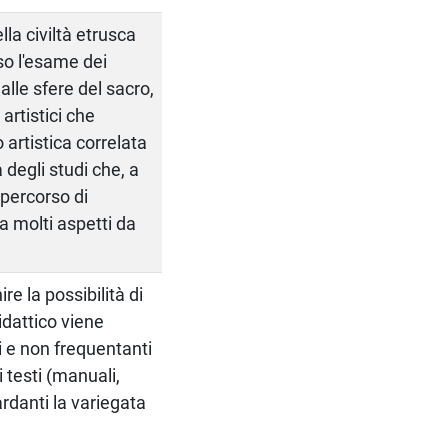
lla civiltà etrusca
so l'esame dei
 alle sfere del sacro,
 artistici che
artistica correlata
 degli studi che, a
 percorso di
a molti aspetti da
re la possibilità di
idattico viene
i e non frequentanti
i testi (manuali,
ardanti la variegata