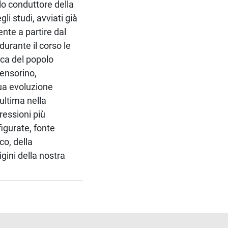
lo conduttore della
li studi, avviati già
nte a partire dal
urante il corso le
ica del popolo
Censorino,
sua evoluzione
'ultima nella
essioni più
igurate, fonte
co, della
igini della nostra