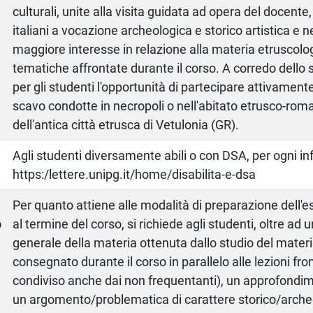
culturali, unite alla visita guidata ad opera del docente,
italiani a vocazione archeologica e storico artistica e ne
maggiore interesse in relazione alla materia etruscolog
tematiche affrontate durante il corso. A corredo dello s
per gli studenti l'opportunità di partecipare attivamen
scavo condotte in necropoli o nell'abitato etrusco-roma
dell'antica città etrusca di Vetulonia (GR).
Agli studenti diversamente abili o con DSA, per ogni i
https:/lettere.unipg.it/home/disabilita-e-dsa
a
Per quanto attiene alle modalità di preparazione dell'
o
al termine del corso, si richiede agli studenti, oltre a
generale della materia ottenuta dallo studio del materi
consegnato durante il corso in parallelo alle lezioni fro
condiviso anche dai non frequentanti), un approfondim
un argomento/problematica di carattere storico/arche