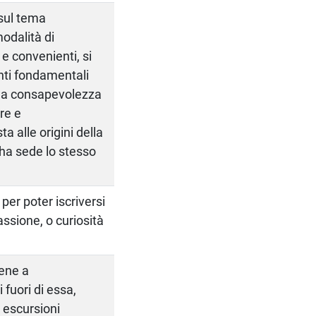
 sul tema
modalità di
e convenienti, si
nti fondamentali
 una consapevolezza
ore e
a alle origini della
e ha sede lo stesso
 per poter iscriversi
assione, o curiosità
iene a
 fuori di essa,
e escursioni