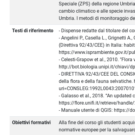
Speciale (ZPS) della regione Umbria.
cambio climatico e alle specie invasi
Umbria. I metodi di monitoraggio del
Testi di riferimento
- Dispense redatte dal titolare del c
- Angelini P., Casella L., Grignetti A
(Direttiva 92/43/CEE) in Italia: hab
https://www.isprambiente.gov.it/pub
- Celesti-Grapow et al., 2010. "Flora 
http://bot.biologia.unipi.it/chiavi/d
- DIRETTIVA 92/43/CEE DEL CONSIGLI
della flora e della fauna selvatiche
uri=CONSLEG:1992L0043:20070101
- Galasso et al., 2018. “An updated ch
https://flore.unifi.it/retrieve/h
- Manuale utente di QGIS: https://
Obiettivi formativi
Alla fine del corso gli studenti acqu
normative europee per la salvaguard