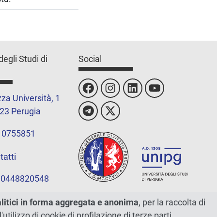
degli Studi di
Social
za Università, 1
23 Perugia
 0755851
tatti
 00448820548
alitici in forma aggregata e anonima
, per la raccolta di
l'utilizzo di cookie di profilazione di terze parti.