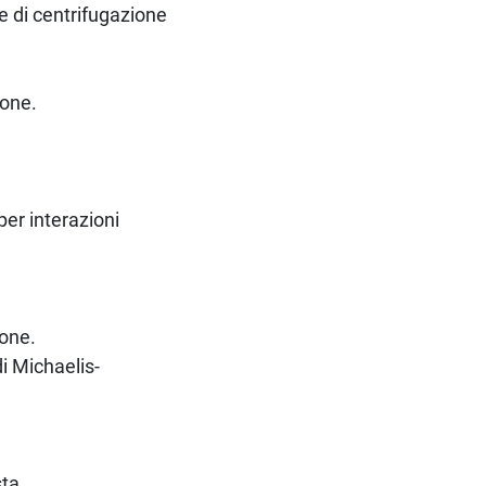
e di centrifugazione
ione.
per interazioni
ione.
di Michaelis-
sta.