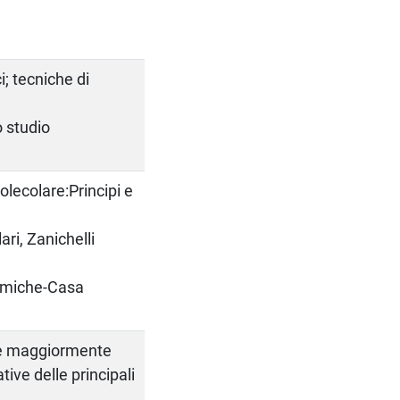
; tecniche di
o studio
lecolare:Principi e
i, Zanichelli
himiche-Casa
he maggiormente
ative delle principali