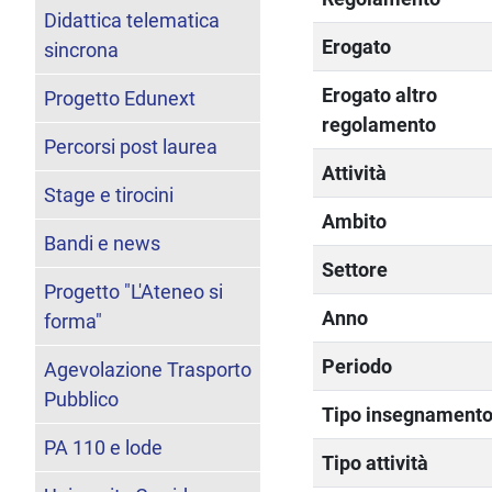
Didattica telematica
Erogato
sincrona
Erogato altro
Progetto Edunext
regolamento
Percorsi post laurea
Attività
Stage e tirocini
Ambito
Bandi e news
Settore
Progetto "L'Ateneo si
Anno
forma"
Periodo
Agevolazione Trasporto
Pubblico
Tipo insegnament
PA 110 e lode
Tipo attività