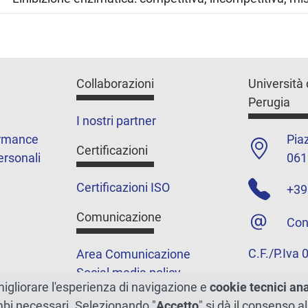
Collaborazioni
Università 
Perugia
I nostri partner
ormance
Piaz
Certificazioni
ersonali
061
Certificazioni ISO
+39
Comunicazione
Con
C.F./P.Iva
Area Comunicazione
Social media policy
migliorare l'esperienza di navigazione e
cookie tecnici an
Podcast
ambi necessari. Selezionando "
Accetto
" si dà il consenso al