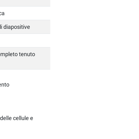
ca
di diapositive
ompleto tenuto
ento
delle cellule e