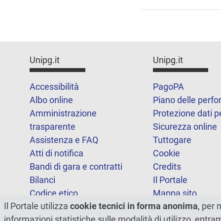
Unipg.it
Unipg.it
Accessibilità
PagoPA
Albo online
Piano delle perf
Amministrazione
Protezione dati p
trasparente
Sicurezza online
Assistenza e FAQ
Tuttogare
Atti di notifica
Cookie
Bandi di gara e contratti
Credits
Bilanci
Il Portale
Codice etico
Mappa sito
Il Portale utilizza
cookie tecnici in forma anonima
, per 
FOIA
Statistiche
informazioni statistiche sulle modalità di utilizzo, entr
Note legali
Dichiarazione di