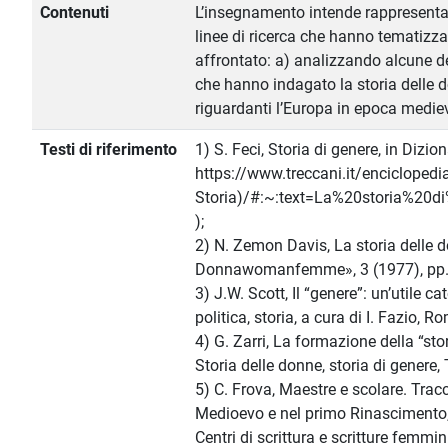
Contenuti
L’insegnamento intende rappresenta
linee di ricerca che hanno tematizzat
affrontato: a) analizzando alcune de
che hanno indagato la storia delle do
riguardanti l’Europa in epoca medie
Testi di riferimento
1) S. Feci, Storia di genere, in Dizio
https://www.treccani.it/enciclopedia
Storia)/#:~:text=La%20storia%20d
);
2) N. Zemon Davis, La storia delle d
Donnawomanfemme», 3 (1977), pp. 
3) J.W. Scott, Il “genere”: un’utile ca
politica, storia, a cura di I. Fazio, R
4) G. Zarri, La formazione della “stor
Storia delle donne, storia di genere, 
5) C. Frova, Maestre e scolare. Tracce
Medioevo e nel primo Rinascimento, 
Centri di scrittura e scritture femm