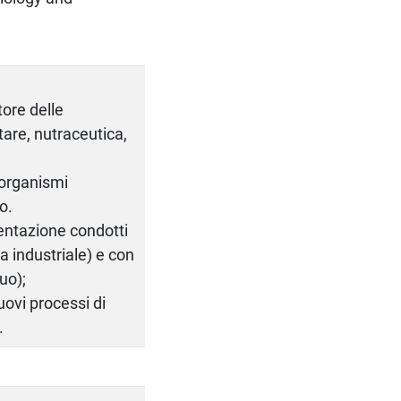
tore delle
tare, nutraceutica,
crorganismi
o.
mentazione condotti
la industriale) e con
uo);
uovi processi di
.