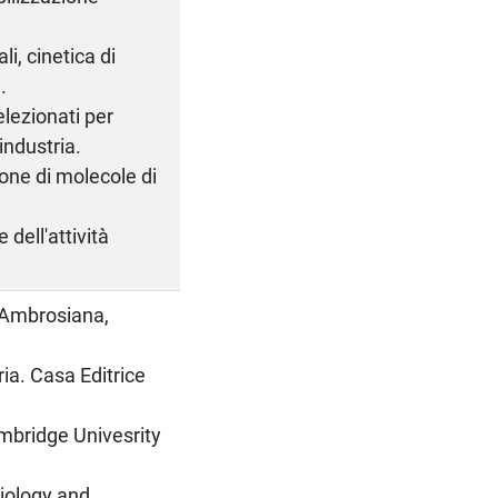
li, cinetica di
.
elezionati per
industria.
ione di molecole di
dell'attività
 Ambrosiana,
ia. Casa Editrice
mbridge Univesrity
biology and