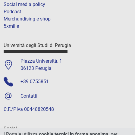
Social media policy
Podcast
Merchandising e shop
5xmille
Università degli Studi di Perugia
Piazza Università, 1
06123 Perugia
+39 0755851
Contatti
C.F./P.Iva 00448820548
Social
Il Portale utilizza
cookie tecnici in forma anonima
, per