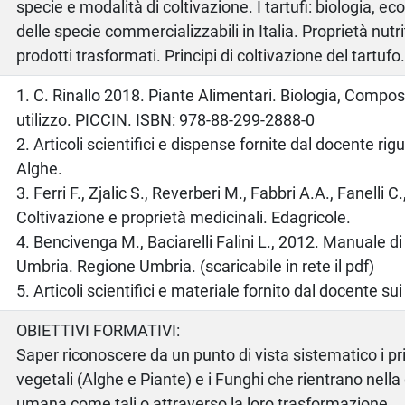
specie e modalità di coltivazione. I tartufi: biologia, ec
delle specie commercializzabili in Italia. Proprietà nutri
prodotti trasformati. Principi di coltivazione del tartufo
o
1. C. Rinallo 2018. Piante Alimentari. Biologia, Compo
utilizzo. PICCIN. ISBN: 978-88-299-2888-0
2. Articoli scientifici e dispense fornite dal docente rigua
Alghe.
3. Ferri F., Zjalic S., Reverberi M., Fabbri A.A., Fanelli C.
Coltivazione e proprietà medicinali. Edagricole.
4. Bencivenga M., Baciarelli Falini L., 2012. Manuale di 
Umbria. Regione Umbria. (scaricabile in rete il pdf)
5. Articoli scientifici e materiale fornito dal docente sui
OBIETTIVI FORMATIVI:
Saper riconoscere da un punto di vista sistematico i pr
vegetali (Alghe e Piante) e i Funghi che rientrano nell
umana come tali o attraverso la loro trasformazione.