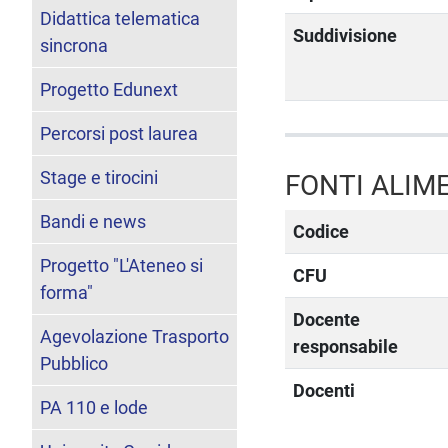
Didattica telematica
Suddivisione
sincrona
Progetto Edunext
Percorsi post laurea
Stage e tirocini
FONTI ALIM
Bandi e news
Codice
Progetto "L'Ateneo si
CFU
forma"
Docente
Agevolazione Trasporto
responsabile
Pubblico
Docenti
PA 110 e lode