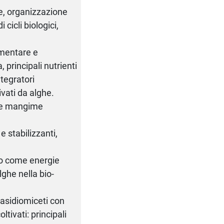
re, organizzazione
 cicli biologici,
imentare e
 principali nutrienti
ntegratori
ivati da alghe.
ale mangime
 e stabilizzanti,
zzo come energie
lghe nella bio-
basidiomiceti con
ltivati: principali