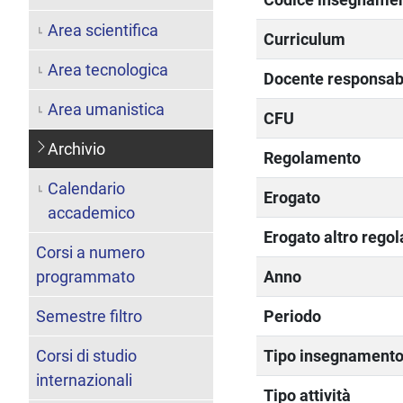
Area scientifica
Curriculum
Area tecnologica
Docente responsab
Area umanistica
CFU
Archivio
Regolamento
Calendario
Erogato
accademico
Erogato altro rego
Corsi a numero
programmato
Anno
Semestre filtro
Periodo
Corsi di studio
Tipo insegnament
internazionali
Tipo attività