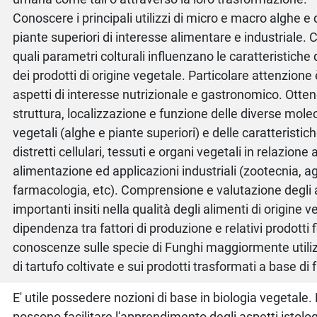
Conoscere i principali utilizzi di micro e macro alghe e 
piante superiori di interesse alimentare e industriale.
quali parametri colturali influenzano le caratteristiche 
dei prodotti di origine vegetale. Particolare attenzione 
aspetti di interesse nutrizionale e gastronomico. Ott
struttura, localizzazione e funzione delle diverse mole
vegetali (alghe e piante superiori) e delle caratteristic
distretti cellulari, tessuti e organi vegetali in relazione a
alimentazione ed applicazioni industriali (zootecnia, ag
farmacologia, etc). Comprensione e valutazione degli a
importanti insiti nella qualità degli alimenti di origine v
dipendenza tra fattori di produzione e relativi prodotti f
conoscenze sulle specie di Funghi maggiormente utilizz
di tartufo coltivate e sui prodotti trasformati a base di f
E' utile possedere nozioni di base in biologia vegetal
possono facilitare l'apprendimento degli aspetti istolo