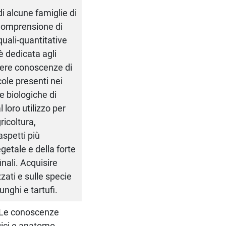
di alcune famiglie di
 Comprensione di
quali-quantitative
è dedicata agli
enere conoscenze di
cole presenti nei
he biologiche di
l loro utilizzo per
ricoltura,
spetti più
egetale e della forte
inali. Acquisire
ati e sulle specie
unghi e tartufi.
e. Le conoscenze
gici e anatomo-