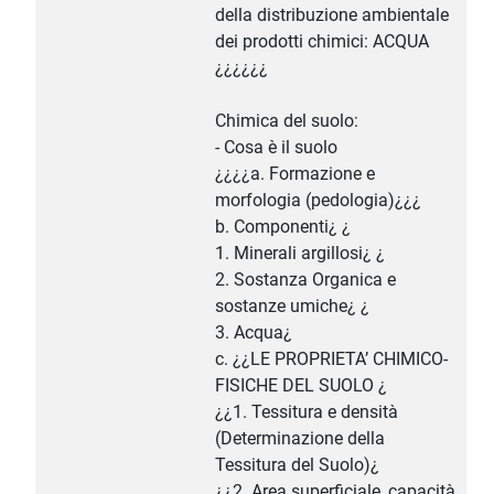
della distribuzione ambientale
dei prodotti chimici: ACQUA
¿¿¿¿¿¿
Chimica del suolo:
- Cosa è il suolo
¿¿¿¿a. Formazione e
morfologia (pedologia)¿¿¿
b. Componenti¿ ¿
1. Minerali argillosi¿ ¿
2. Sostanza Organica e
sostanze umiche¿ ¿
3. Acqua¿
c. ¿¿LE PROPRIETA’ CHIMICO-
FISICHE DEL SUOLO ¿
¿¿1. Tessitura e densità
(Determinazione della
Tessitura del Suolo)¿
¿¿2. Area superficiale, capacità