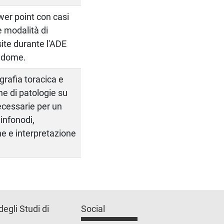
wer point con casi
e modalità di
ite durante l'ADE
addome.
grafia toracica e
ne di patologie su
necessarie per un
infonodi,
ne e interpretazione
degli Studi di
Social