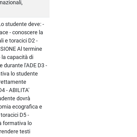
rnazionali,
studente deve: -
ace - conoscere la
i e toracici D2 -
IONE Al termine
 la capacità di
e durante l'ADE D3 -
tiva lo studente
orrettamente
D4 - ABILITA'
tudente dovrà
atomia ecografica e
toracici D5 -
 formativa lo
rendere testi