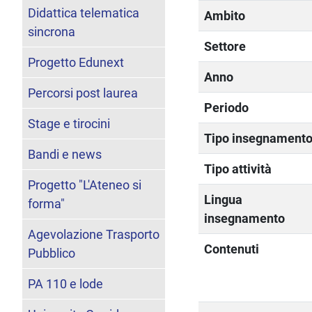
Didattica telematica
Ambito
sincrona
Settore
Progetto Edunext
Anno
Percorsi post laurea
Periodo
Stage e tirocini
Tipo insegnament
Bandi e news
Tipo attività
Progetto "L'Ateneo si
Lingua
forma"
insegnamento
Agevolazione Trasporto
Contenuti
Pubblico
PA 110 e lode