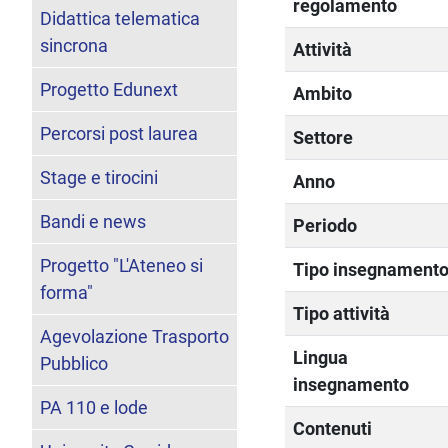
regolamento
Didattica telematica
sincrona
Attività
Progetto Edunext
Ambito
Percorsi post laurea
Settore
Stage e tirocini
Anno
Bandi e news
Periodo
Progetto "L'Ateneo si
Tipo insegnament
forma"
Tipo attività
Agevolazione Trasporto
Lingua
Pubblico
insegnamento
PA 110 e lode
Contenuti