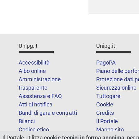
Unipg.it
Unipg.it
Accessibilità
PagoPA
Albo online
Piano delle perf
Amministrazione
Protezione dati p
trasparente
Sicurezza online
Assistenza e FAQ
Tuttogare
Atti di notifica
Cookie
Bandi di gara e contratti
Credits
Bilanci
Il Portale
Codice etico
Mappa sito
Il Portale utilizza
cookie tecnici in forma anonima
, per 
FOIA
Statistiche