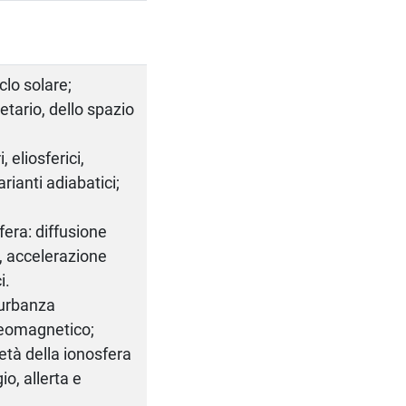
iclo solare;
etario, dello spazio
, eliosferici,
arianti adiabatici;
fera: diffusione
, accelerazione
i.
turbanza
 geomagnetico;
tà della ionosfera
o, allerta e