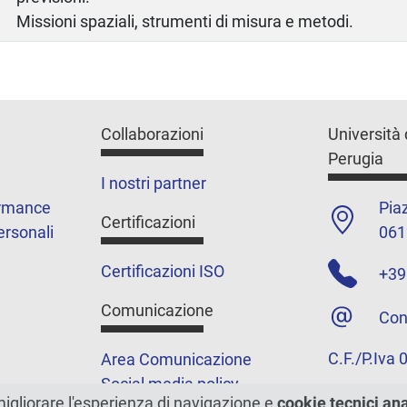
Missioni spaziali, strumenti di misura e metodi.
Collaborazioni
Università 
Perugia
I nostri partner
ormance
Piaz
Certificazioni
ersonali
061
Certificazioni ISO
+39
Comunicazione
Con
C.F./P.Iva
Area Comunicazione
Social media policy
migliorare l'esperienza di navigazione e
cookie tecnici an