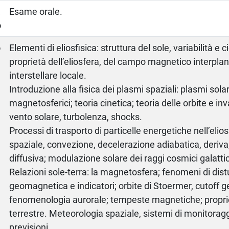
a
Esame orale.
o
o
Elementi di eliosfisica: struttura del sole, variabilità e c
proprietà dell’eliosfera, del campo magnetico interplan
interstellare locale.
Introduzione alla fisica dei plasmi spaziali: plasmi solari
magnetosferici; teoria cinetica; teoria delle orbite e inv
vento solare, turbolenza, shocks.
Processi di trasporto di particelle energetiche nell’elios
spaziale, convezione, decelerazione adiabatica, deriva
diffusiva; modulazione solare dei raggi cosmici galattic
Relazioni sole-terra: la magnetosfera; fenomeni di dis
geomagnetica e indicatori; orbite di Stoermer, cutoff
fenomenologia aurorale; tempeste magnetiche; proprie
terrestre. Meteorologia spaziale, sistemi di monitoraggi
previsioni.