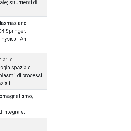
ale; strumenti di
 Plasmas and
04 Springer.
Physics - An
lari e
logia spaziale.
plasmi, di processi
ziali.
ttromagnetismo,
d integrale.