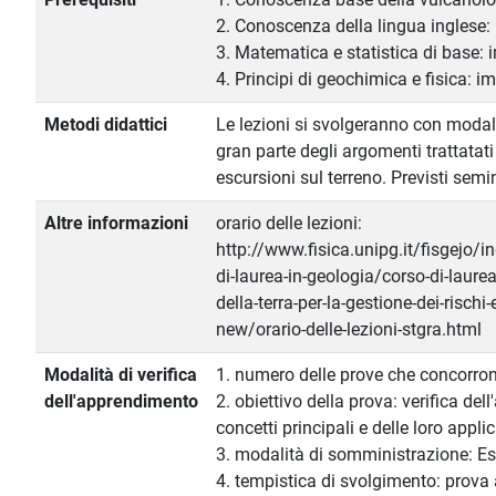
2. Conoscenza della lingua inglese:
3. Matematica e statistica di base: 
4. Principi di geochimica e fisica: i
Metodi didattici
Le lezioni si svolgeranno con modali
gran parte degli argomenti trattatat
escursioni sul terreno. Previsti semin
Altre informazioni
orario delle lezioni:
http://www.fisica.unipg.it/fisgejo/i
di-laurea-in-geologia/corso-di-laure
della-terra-per-la-gestione-dei-rischi
new/orario-delle-lezioni-stgra.html
Modalità di verifica
1. numero delle prove che concorron
dell'apprendimento
2. obiettivo della prova: verifica de
concetti principali e delle loro appli
3. modalità di somministrazione: E
4. tempistica di svolgimento: prova 