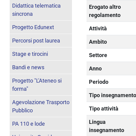
Didattica telematica
Erogato altro
sincrona
regolamento
Progetto Edunext
Attività
Percorsi post laurea
Ambito
Stage e tirocini
Settore
Bandi e news
Anno
Progetto "L'Ateneo si
Periodo
forma"
Tipo insegnament
Agevolazione Trasporto
Tipo attività
Pubblico
Lingua
PA 110 e lode
insegnamento