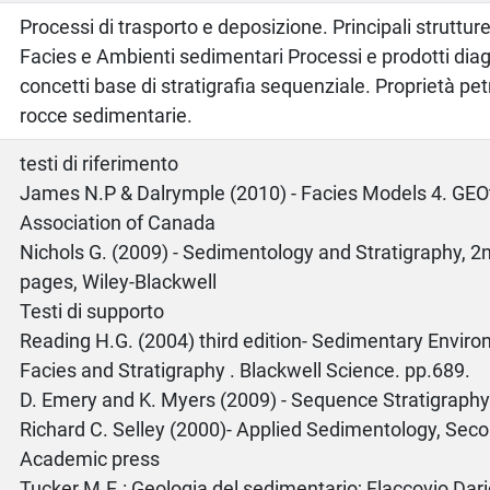
Processi di trasporto e deposizione. Principali struttu
Facies e Ambienti sedimentari Processi e prodotti diage
concetti base di stratigrafia sequenziale. Proprietà pet
rocce sedimentarie.
o
testi di riferimento
James N.P & Dalrymple (2010) - Facies Models 4. GEO
Association of Canada
Nichols G. (2009) - Sedimentology and Stratigraphy, 2n
pages, Wiley-Blackwell
Testi di supporto
Reading H.G. (2004) third edition- Sedimentary Envir
Facies and Stratigraphy . Blackwell Science. pp.689.
D. Emery and K. Myers (2009) - Sequence Stratigraphy.
Richard C. Selley (2000)- Applied Sedimentology, Secon
Academic press
Tucker M.E.: Geologia del sedimentario; Flaccovio Dari