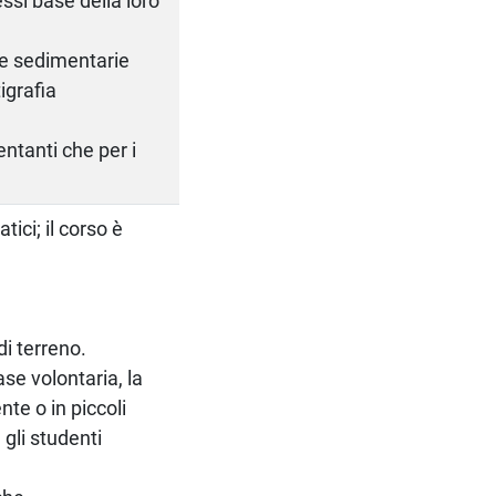
ssi base della loro
cce sedimentarie
igrafia
entanti che per i
tici; il corso è
di terreno.
base volontaria, la
te o in piccoli
gli studenti