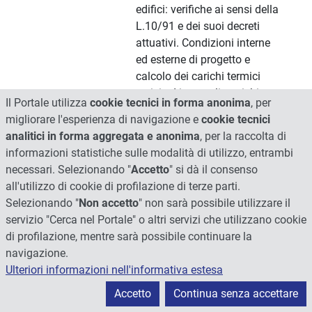
edifici: verifiche ai sensi della
L.10/91 e dei suoi decreti
attuativi. Condizioni interne
ed esterne di progetto e
calcolo dei carichi termici
estivi ed invernali: carichi
Il Portale utilizza
cookie tecnici in forma anonima
, per
termici esterni (trasmissione
migliorare l'esperienza di navigazione e
cookie tecnici
attraverso l'involucro edilizio,
analitici in forma aggregata e anonima
, per la raccolta di
infiltrazione, ventilazione) ed
informazioni statistiche sulle modalità di utilizzo, entrambi
interni (persone, macchinari,
necessari. Selezionando "
Accetto
" si dà il consenso
illuminazione).
all'utilizzo di cookie di profilazione di terze parti.
Unità didattica: Impianti di
Selezionando "
Non accetto
" non sarà possibile utilizzare il
climatizzazione
servizio "Cerca nel Portale" o altri servizi che utilizzano cookie
Classificazione degli impianti
di profilazione, mentre sarà possibile continuare la
di climatizzazione. Criteri di
navigazione.
progettazione degli impianti
Ulteriori informazioni nell'informativa estesa
di riscaldamento e
Accetto
Continua senza accettare
condizionamento
convenzionali. Descrizione e