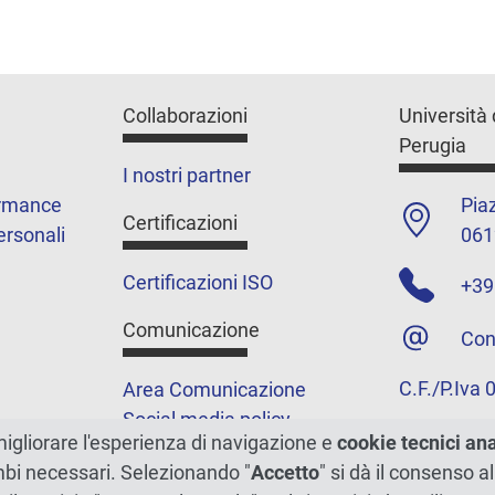
Collaborazioni
Università 
Perugia
I nostri partner
ormance
Piaz
Certificazioni
ersonali
061
Certificazioni ISO
+39
Comunicazione
Con
C.F./P.Iva
Area Comunicazione
Social media policy
migliorare l'esperienza di navigazione e
cookie tecnici an
Podcast
ambi necessari. Selezionando "
Accetto
" si dà il consenso al
Merchandising e shop