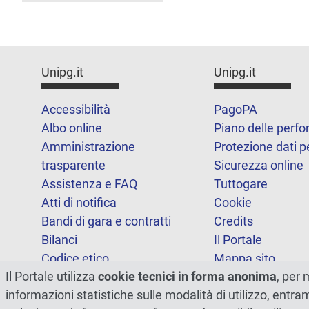
Unipg.it
Unipg.it
Accessibilità
PagoPA
Albo online
Piano delle perf
Amministrazione
Protezione dati p
trasparente
Sicurezza online
Assistenza e FAQ
Tuttogare
Atti di notifica
Cookie
Bandi di gara e contratti
Credits
Bilanci
Il Portale
Codice etico
Mappa sito
Il Portale utilizza
cookie tecnici in forma anonima
, per 
FOIA
Statistiche
informazioni statistiche sulle modalità di utilizzo, entr
Note legali
Dichiarazione di