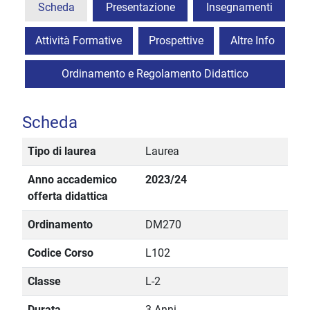
Scheda
Presentazione
Insegnamenti
Attività Formative
Prospettive
Altre Info
Ordinamento e Regolamento Didattico
Scheda
Tipo di laurea
Laurea
Anno accademico
2023/24
offerta didattica
Ordinamento
DM270
Codice Corso
L102
Classe
L-2
Durata
3 Anni