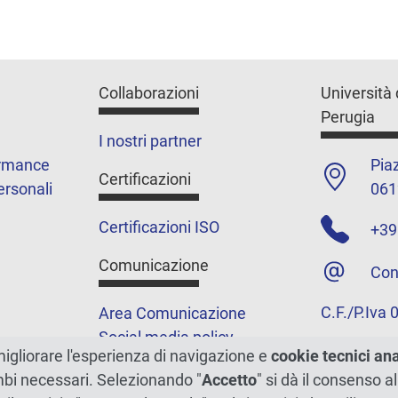
Collaborazioni
Università 
Perugia
I nostri partner
ormance
Piaz
Certificazioni
ersonali
061
Certificazioni ISO
+39
Comunicazione
Con
C.F./P.Iva
Area Comunicazione
Social media policy
migliorare l'esperienza di navigazione e
cookie tecnici an
Podcast
ambi necessari. Selezionando "
Accetto
" si dà il consenso al
Merchandising e shop