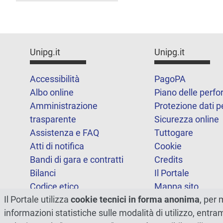
Unipg.it
Unipg.it
Accessibilità
PagoPA
Albo online
Piano delle perf
Amministrazione
Protezione dati p
trasparente
Sicurezza online
Assistenza e FAQ
Tuttogare
Atti di notifica
Cookie
Bandi di gara e contratti
Credits
Bilanci
Il Portale
Codice etico
Mappa sito
Il Portale utilizza
cookie tecnici in forma anonima
, per 
FOIA
Statistiche
informazioni statistiche sulle modalità di utilizzo, entr
Note legali
Dichiarazione di