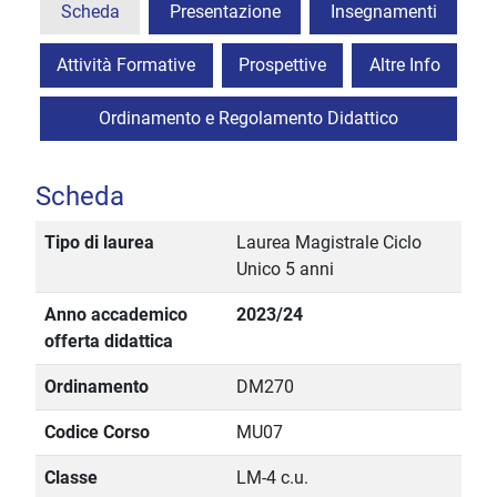
Scheda
Presentazione
Insegnamenti
Attività Formative
Prospettive
Altre Info
Ordinamento e Regolamento Didattico
Scheda
Tipo di laurea
Laurea Magistrale Ciclo
Unico 5 anni
Anno accademico
2023/24
offerta didattica
Ordinamento
DM270
Codice Corso
MU07
Classe
LM-4 c.u.