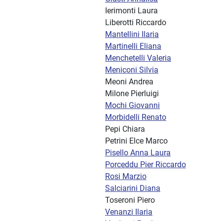
Ierimonti Laura
Liberotti Riccardo
Mantellini Ilaria
Martinelli Eliana
Menchetelli Valeria
Meniconi Silvia
Meoni Andrea
Milone Pierluigi
Mochi Giovanni
Morbidelli Renato
Pepi Chiara
Petrini Elce Marco
Pisello Anna Laura
Porceddu Pier Riccardo
Rosi Marzio
Salciarini Diana
Toseroni Piero
Venanzi Ilaria