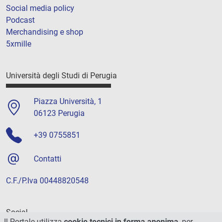
Social media policy
Podcast
Merchandising e shop
5xmille
Università degli Studi di Perugia
Piazza Università, 1
06123 Perugia
+39 0755851
Contatti
C.F./P.Iva 00448820548
Social
Il Portale utilizza
cookie tecnici in forma anonima
, per