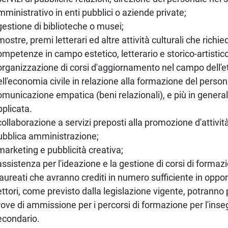
mministrativo in enti pubblici o aziende private;
 gestione di biblioteche o musei;
mostre, premi letterari ed altre attività culturali che richi
ompetenze in campo estetico, letterario e storico-artistico
 organizzazione di corsi d'aggiornamento nel campo dell'e
ell'economia civile in relazione alla formazione del person
omunicazione empatica (beni relazionali), e più in generale
pplicata.
 collaborazione a servizi preposti alla promozione d'attività
ubblica amministrazione;
 marketing e pubblicità creativa;
 assistenza per l'ideazione e la gestione di corsi di forma
 laureati che avranno crediti in numero sufficiente in oppor
ettori, come previsto dalla legislazione vigente, potranno 
rove di ammissione per i percorsi di formazione per l'in
econdario.