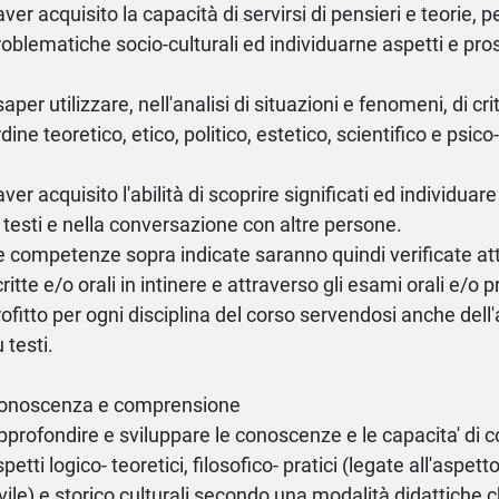
aver acquisito la capacità di servirsi di pensieri e teorie, 
roblematiche socio-culturali ed individuarne aspetti e pro
saper utilizzare, nell'analisi di situazioni e fenomeni, di cr
rdine teoretico, etico, politico, estetico, scientifico e psi
aver acquisito l'abilità di scoprire significati ed individuare
i testi e nella conversazione con altre persone.
e competenze sopra indicate saranno quindi verificate at
ritte e/o orali in intinere e attraverso gli esami orali e/o p
rofitto per ogni disciplina del corso servendosi anche del
 testi.
onoscenza e comprensione
pprofondire e sviluppare le conoscenze e le capacita' di 
petti logico- teoretici, filosofico- pratici (legate all'aspet
ivile) e storico culturali secondo una modalità didattiche