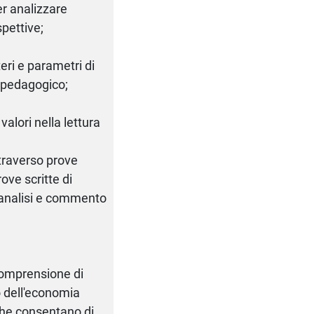
per analizzare
spettive;
iteri e parametri di
co-pedagogico;
 valori nella lettura
traverso prove
rove scritte di
l'analisi e commento
comprensione di
to dell'economia
 che consentano di