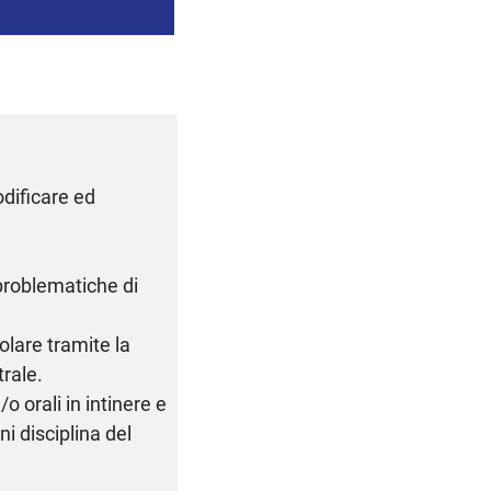
odificare ed
 problematiche di
lare tramite la
trale.
/o orali in intinere e
ni disciplina del