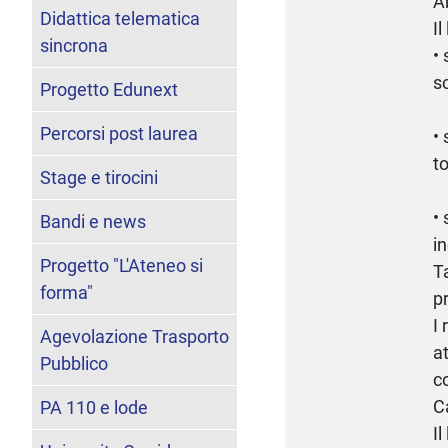
A
Didattica telematica
Il
sincrona
•
s
Progetto Edunext
Percorsi post laurea
•
t
Stage e tirocini
•
Bandi e news
i
Progetto "L'Ateneo si
T
forma"
pr
I 
Agevolazione Trasporto
at
Pubblico
c
C
PA 110 e lode
Il