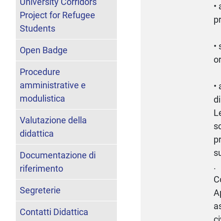
University Corridors
• 
Project for Refugee
p
Students
• 
Open Badge
o
Procedure
amministrative e
• 
modulistica
d
L
Valutazione della
sc
didattica
p
su
Documentazione di
.
riferimento
C
Segreterie
A
as
Contatti Didattica
c