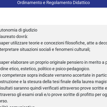
Ordinamento e Regolamento Didattico
utonomia di giudizio
 laureato dovrà:
 saper utilizzare teorie e concezioni filosofiche, atte a dec
nterpretare situazioni sociali e fenomeni culturali;
 saper elaborare un proprio originale pensiero in merito a
rdine etico, estetico, politico e psico-pedagogico.
e competenze sopra indicate verranno accertate in partico
ostruzione e la stesura della tesi finale della laurea magis
risultati saranno quindi verificati attraverso prove scritte e
traverso gli esami orali e/o prove scritte di profitto per og
orso.