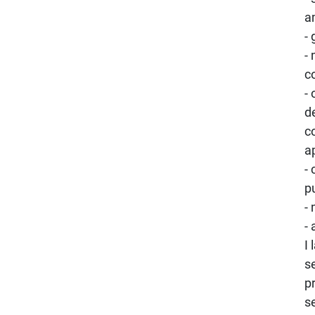
a
-
- 
c
-
d
c
a
-
p
-
-
I
s
p
s