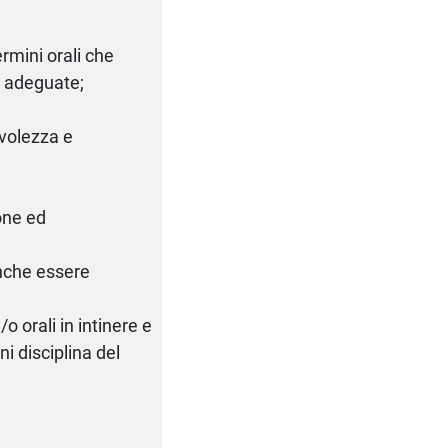
rmini orali che
e adeguate;
evolezza e
one ed
anche essere
/o orali in intinere e
ni disciplina del