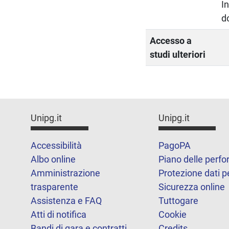
I
d
Accesso a
studi ulteriori
Unipg.it
Unipg.it
Accessibilità
PagoPA
Albo online
Piano delle perf
Amministrazione
Protezione dati p
trasparente
Sicurezza online
Assistenza e FAQ
Tuttogare
Atti di notifica
Cookie
Bandi di gara e contratti
Credits