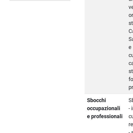
v
or
st
C
S
e 
c
c
s
f
p
Sbocchi
S
occupazionali
- 
e professionali
c
r
-