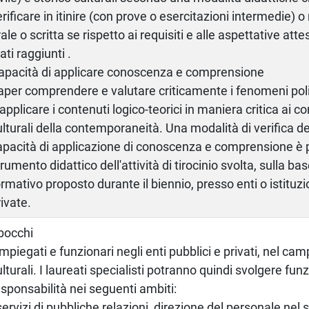
erificare in itinire (con prove o esercitazioni intermedie) o
ale o scritta se rispetto ai requisiti e alle aspettative attes
ati raggiunti .
apacità di applicare conoscenza e comprensione
aper comprendere e valutare criticamente i fenomeni politi
applicare i contenuti logico-teorici in maniera critica ai co
ulturali della contemporaneità. Una modalità di verifica de
apacità di applicazione di conoscenza e comprensione è p
trumento didattico dell'attività di tirocinio svolta, sulla b
ormativo proposto durante il biennio, presso enti o istituz
rivate.
bocchi
impiegati e funzionari negli enti pubblici e privati, nel cam
ulturali. I laureati specialisti potranno quindi svolgere fun
esponsabilità nei seguenti ambiti:
 servizi di pubbliche relazioni, direzione del personale nel 