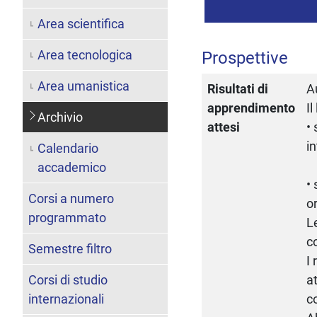
Area scientifica
Area tecnologica
Prospettive
Area umanistica
Risultati di
A
apprendimento
Il
Archivio
attesi
•
i
Calendario
accademico
•
Corsi a numero
o
programmato
L
c
Semestre filtro
I 
Corsi di studio
at
internazionali
c