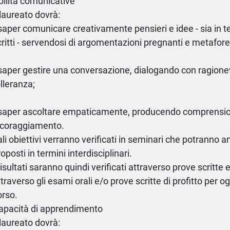
bilità comunicative
 laureato dovrà:
 saper comunicare creativamente pensieri e idee - sia in te
critti - servendosi di argomentazioni pregnanti e metafor
 saper gestire una conversazione, dialogando con ragion
olleranza;
 saper ascoltare empaticamente, producendo comprensi
ncoraggiamento.
ali obiettivi verranno verificati in seminari che potranno 
oposti in termini interdisciplinari.
risultati saranno quindi verificati attraverso prove scritte e
traverso gli esami orali e/o prove scritte di profitto per og
orso.
apacità di apprendimento
 laureato dovrà: