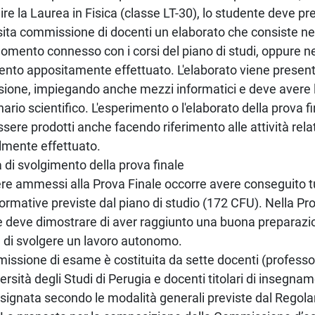
re la Laurea in Fisica (classe LT-30), lo studente deve p
ita commissione di docenti un elaborato che consiste n
gomento connesso con i corsi del piano di studi, oppure ne
nto appositamente effettuato. L'elaborato viene present
one, impiegando anche mezzi informatici e deve avere le
ario scientifico. L'esperimento o l'elaborato della prova 
sere prodotti anche facendo riferimento alle attività relati
lmente effettuato.
 di svolgimento della prova finale
re ammessi alla Prova Finale occorre avere conseguito tu
 formative previste dal piano di studio (172 CFU). Nella Pro
 deve dimostrare di aver raggiunto una buona preparazi
 di svolgere un lavoro autonomo.
ssione di esame è costituita da sette docenti (professori
versità degli Studi di Perugia e docenti titolari di insegna
signata secondo le modalità generali previste dal Regola