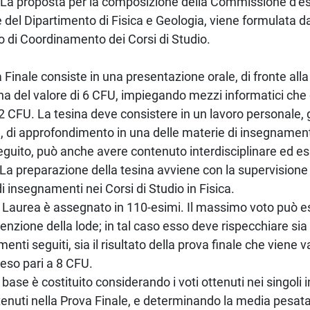
La proposta per la composizione della Commissione d’es
e del Dipartimento di Fisica e Geologia, viene formulata d
 di Coordinamento dei Corsi di Studio.
 Finale consiste in una presentazione orale, di fronte al
na del valore di 6 CFU, impiegando mezzi informatici ch
i 2 CFU. La tesina deve consistere in un lavoro personale
e, di approfondimento in una delle materie di insegnament
eguito, può anche avere contenuto interdisciplinare ed ess
 La preparazione della tesina avviene con la supervisione
di insegnamenti nei Corsi di Studio in Fisica.
di Laurea è assegnato in 110-esimi. Il massimo voto può 
enzione della lode; in tal caso esso deve rispecchiare sia il
enti seguiti, sia il risultato della prova finale che viene v
eso pari a 8 CFU.
di base è costituito considerando i voti ottenuti nei singol
ttenuti nella Prova Finale, e determinando la media pesata