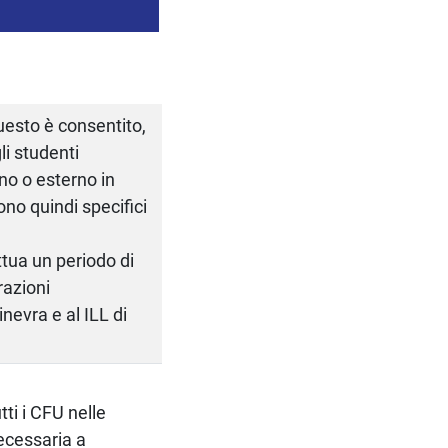
uesto è consentito,
li studenti
rno o esterno in
no quindi specifici
ettua un periodo di
razioni
nevra e al ILL di
ti i CFU nelle
necessaria a