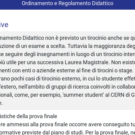
Ordinamento e Regolamento Didattico
ive
inamento Didattico non è previsto un tirocinio anche se q
tuzione di un esame a scelta. Tuttavia la maggioranza deg
ce seguire degli insegnamenti in luogo di un tirocinio inte
iù utile per una successiva Laurea Magistrale. Non esisto
enti con enti o aziende esterne al fine di tirocini o stage.
rano pochi casi di tirocinio esterno, in cui lo studente eff
'estero, nell'ambito di gruppi di ricerca coinvolti in collabo
ionali, come, per esempio, 'summer student' al CERN di Gi
e.
istiche della prova finale
re ammessi alla prova finale occorre avere conseguito tut
 formative previste dal piano di studi. Per la prova finale, 