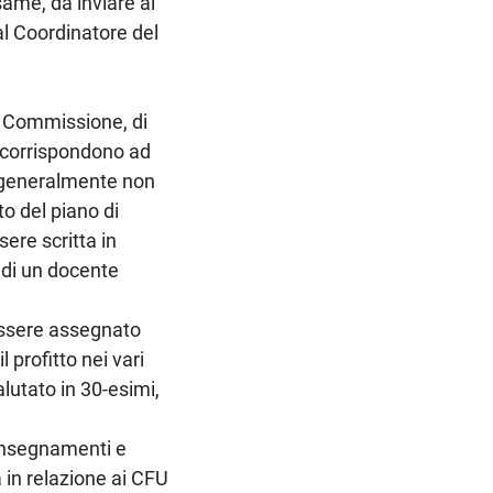
ame, da inviare al
al Coordinatore del
la Commissione, di
e corrispondono ad
, generalmente non
o del piano di
ere scritta in
 di un docente
essere assegnato
 profitto nei vari
alutato in 30-esimi,
i insegnamenti e
 in relazione ai CFU