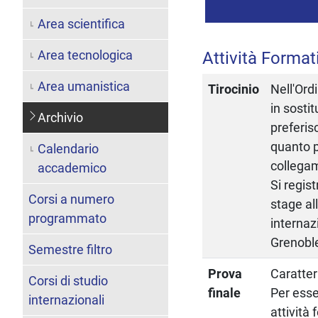
Area scientifica
Area tecnologica
Attività Format
Area umanistica
Tirocinio
Nell'Ord
in sosti
Archivio
preferis
quanto p
Calendario
collegam
accademico
Si regist
Corsi a numero
stage all
programmato
internaz
Grenobl
Semestre filtro
Prova
Caratter
Corsi di studio
finale
Per esse
internazionali
attività