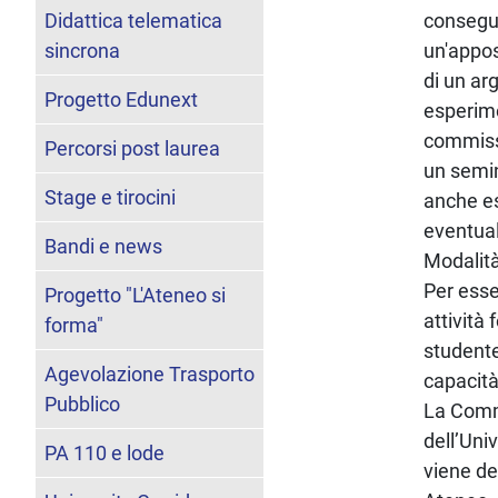
Didattica telematica
consegui
sincrona
un'appos
di un ar
Progetto Edunext
esperime
commissi
Percorsi post laurea
un semin
Stage e tirocini
anche es
eventua
Bandi e news
Modalità
Per esse
Progetto "L'Ateneo si
attività
forma"
studente
Agevolazione Trasporto
capacità
Pubblico
La Commi
dell’Uni
PA 110 e lode
viene de