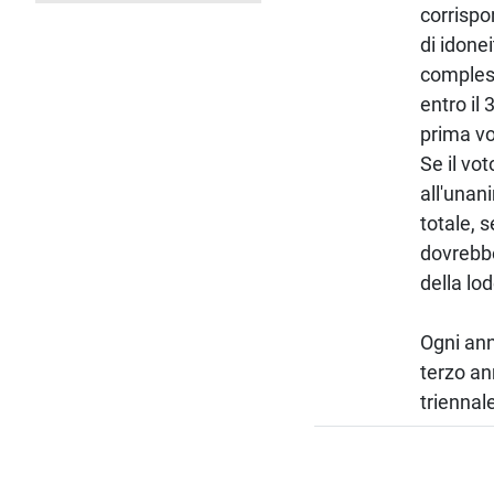
corrispo
di idone
compless
entro il
prima vo
Se il vo
all'unan
totale, 
dovrebbe
della lod
Ogni ann
terzo ann
triennale