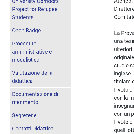
Ateneo. 
University Corridors
Direttor
Project for Refugee
Comitato
Students
Open Badge
La Prova
una tesi
Procedure
ulterior
amministrative e
original
modulistica
studio s
Valutazione della
inglese.
didattica
titolare 
Il voto 
Documentazione di
con la m
riferimento
insegnam
con un p
Segreterie
Il voto 
Contatti Didattica
quelli o