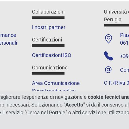
Collaborazioni
Università 
Perugia
I nostri partner
ormance
Piaz
Certificazioni
ersonali
061
Certificazioni ISO
+39
Comunicazione
Con
C.F./P.Iva
Area Comunicazione
Social media policy
migliorare l'esperienza di navigazione e
cookie tecnici an
Podcast
ambi necessari. Selezionando "
Accetto
" si dà il consenso al
Merchandising e shop
e il servizio "Cerca nel Portale" o altri servizi che utilizz
5xmille