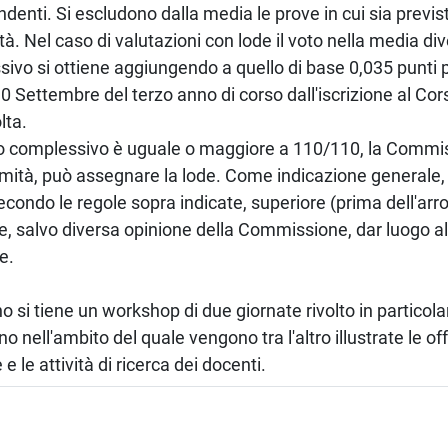
ndenti. Si escludono dalla media le prove in cui sia previs
ità. Nel caso di valutazioni con lode il voto nella media div
ivo si ottiene aggiungendo a quello di base 0,035 punti
 30 Settembre del terzo anno di corso dall'iscrizione al Cor
lta.
to complessivo è uguale o maggiore a 110/110, la Commi
imità, può assegnare la lode. Come indicazione generale
secondo le regole sopra indicate, superiore (prima dell'a
, salvo diversa opinione della Commissione, dar luogo a
e.
o si tiene un workshop di due giornate rivolto in particolar
o nell'ambito del quale vengono tra l'altro illustrate le off
 e le attività di ricerca dei docenti.