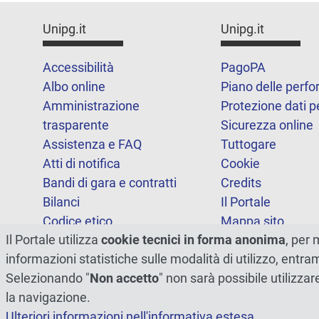
Unipg.it
Unipg.it
Accessibilità
PagoPA
Albo online
Piano delle perf
Amministrazione
Protezione dati p
trasparente
Sicurezza online
Assistenza e FAQ
Tuttogare
Atti di notifica
Cookie
Bandi di gara e contratti
Credits
Bilanci
Il Portale
Codice etico
Mappa sito
Il Portale utilizza
cookie tecnici in forma anonima
, per 
FOIA
Statistiche
informazioni statistiche sulle modalità di utilizzo, entr
Note legali
Dichiarazione di
Selezionando "
Non accetto
" non sarà possibile utilizzar
accessibilità
la navigazione.
Ulteriori informazioni nell'informativa estesa