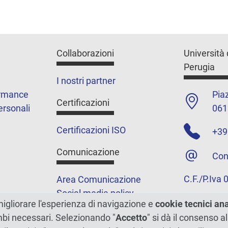
Collaborazioni
Università 
Perugia
I nostri partner
ormance
Piaz
Certificazioni
ersonali
061
Certificazioni ISO
+39
Comunicazione
Con
C.F./P.Iva
Area Comunicazione
Social media policy
migliorare l'esperienza di navigazione e
cookie tecnici an
Podcast
ambi necessari. Selezionando "
Accetto
" si dà il consenso al
Merchandising e shop