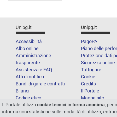
Unipg.it
Unipg.it
Accessibilità
PagoPA
Albo online
Piano delle perf
Amministrazione
Protezione dati p
trasparente
Sicurezza online
Assistenza e FAQ
Tuttogare
Atti di notifica
Cookie
Bandi di gara e contratti
Credits
Bilanci
Il Portale
Codice etico
Mappa sito
Il Portale utilizza
cookie tecnici in forma anonima
, per 
FOIA
Statistiche
informazioni statistiche sulle modalità di utilizzo, entr
Note legali
Dichiarazione di